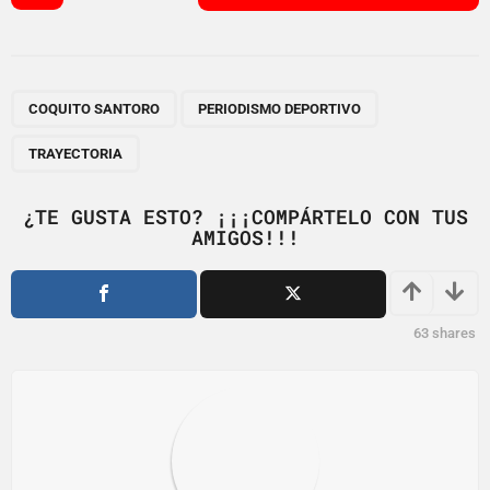
s
t
P
,
,
a
COQUITO SANTORO
PERIODISMO DEPORTIVO
g
TRAYECTORIA
i
n
¿TE GUSTA ESTO? ¡¡¡COMPÁRTELO CON TUS
a
AMIGOS!!!
t
i
o
63
shares
n