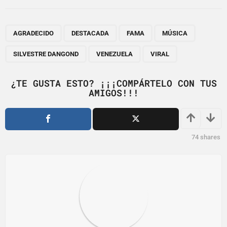
t
P
,
,
,
,
,
,
a
AGRADECIDO
DESTACADA
FAMA
MÚSICA
g
SILVESTRE DANGOND
VENEZUELA
VIRAL
i
n
¿TE GUSTA ESTO? ¡¡¡COMPÁRTELO CON TUS
a
AMIGOS!!!
t
i
o
74
shares
n