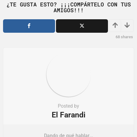
¿TE GUSTA ESTO? ¡¡¡COMPÁRTELO CON TUS
a
AMIGOS!!!
t
i
o
68
shares
n
Posted by
El Farandi
Dando de qué hablar...