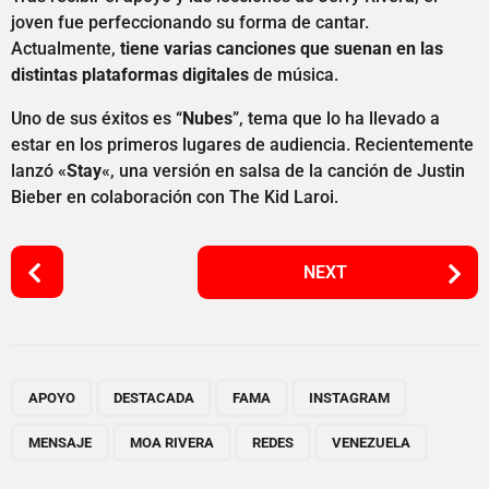
joven fue perfeccionando su forma de cantar.
Actualmente,
tiene varias canciones que suenan en las
distintas plataformas digitales
de música.
Uno de sus éxitos es “
Nubes
”, tema que lo ha llevado a
estar en los primeros lugares de audiencia. Recientemente
lanzó «
Stay
«, una versión en salsa de la canción de Justin
Bieber en colaboración con The Kid Laroi.
P
NEXT
o
s
t
P
,
,
,
,
,
,
,
a
APOYO
DESTACADA
FAMA
INSTAGRAM
g
MENSAJE
MOA RIVERA
REDES
VENEZUELA
i
n