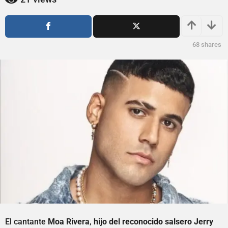
ñ
o
o
s
a
s
g
a
68
shares
o
g
o
El cantante
Moa Rivera
,
hijo del reconocido salsero Jerry