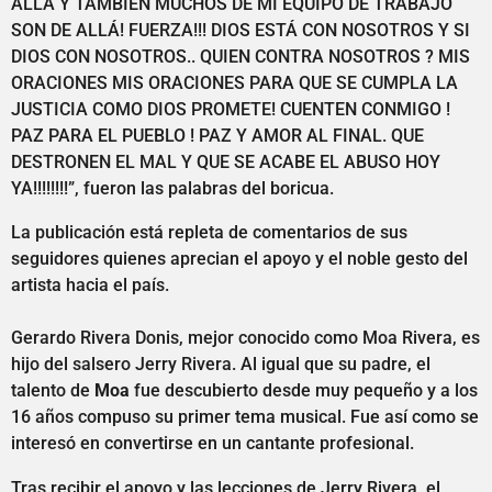
ALLÁ Y TAMBIÉN MUCHOS DE MI EQUIPO DE TRABAJO
SON DE ALLÁ! FUERZA!!! DIOS ESTÁ CON NOSOTROS Y SI
DIOS CON NOSOTROS.. QUIEN CONTRA NOSOTROS ? MIS
ORACIONES MIS ORACIONES PARA QUE SE CUMPLA LA
JUSTICIA COMO DIOS PROMETE! CUENTEN CONMIGO !
PAZ PARA EL PUEBLO ! PAZ Y AMOR AL FINAL. QUE
DESTRONEN EL MAL Y QUE SE ACABE EL ABUSO HOY
YA!!!!!!!!”, fueron las palabras del boricua.
La publicación está repleta de comentarios de sus
seguidores quienes aprecian el apoyo y el noble gesto del
artista hacia el país.
Gerardo Rivera Donis, mejor conocido como Moa Rivera, es
hijo del salsero Jerry Rivera. Al igual que su padre, el
talento de
Moa
fue descubierto desde muy pequeño y a los
16 años compuso su primer tema musical. Fue así como se
interesó en convertirse en un cantante profesional.
Tras recibir el apoyo y las lecciones de Jerry Rivera, el