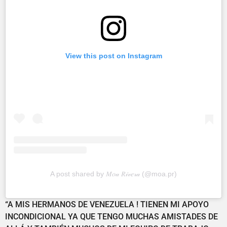
View this post on Instagram
A post shared by 𝑀𝑜𝒶 𝑅𝒾𝓋𝑒𝓇𝒶 (@moa.pr)
“A MIS HERMANOS DE VENEZUELA ! TIENEN MI APOYO
INCONDICIONAL YA QUE TENGO MUCHAS AMISTADES DE