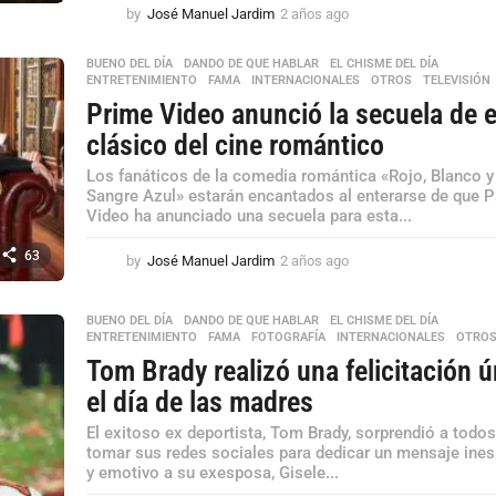
by
José Manuel Jardim
2 años ago
2
a
ñ
BUENO DEL DÍA
,
DANDO DE QUE HABLAR
,
EL CHISME DEL DÍA
,
o
ENTRETENIMIENTO
,
FAMA
,
INTERNACIONALES
,
OTROS
,
TELEVISIÓN
s
Prime Video anunció la secuela de 
a
clásico del cine romántico
g
o
Los fanáticos de la comedia romántica «Rojo, Blanco y
Sangre Azul» estarán encantados al enterarse de que 
Video ha anunciado una secuela para esta...
63
by
José Manuel Jardim
2 años ago
2
a
ñ
BUENO DEL DÍA
,
DANDO DE QUE HABLAR
,
EL CHISME DEL DÍA
,
o
ENTRETENIMIENTO
,
FAMA
,
FOTOGRAFÍA
,
INTERNACIONALES
,
OTRO
s
Tom Brady realizó una felicitación ú
a
g
el día de las madres
o
El exitoso ex deportista, Tom Brady, sorprendió a todos
tomar sus redes sociales para dedicar un mensaje ine
y emotivo a su exesposa, Gisele...