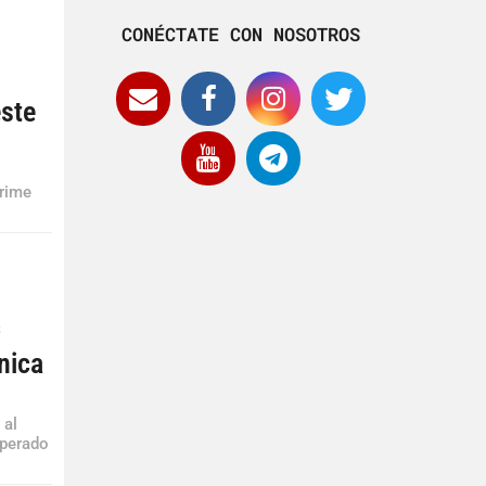
CONÉCTATE CON NOSOTROS
este
Prime
S
nica
 al
sperado