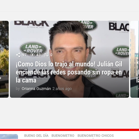
97
43
0
¡Como Dios lo trajo al mundo! Julián Gil
enciende las redes posando sin ropa en
”
la cama
by
Orianna Guzmán
2 años ago
2
b
a
ñ
o
s
a
g
o
BUENO DEL DÍA
,
BUENOMETRO
,
BUENOMETRO CHICOS
,