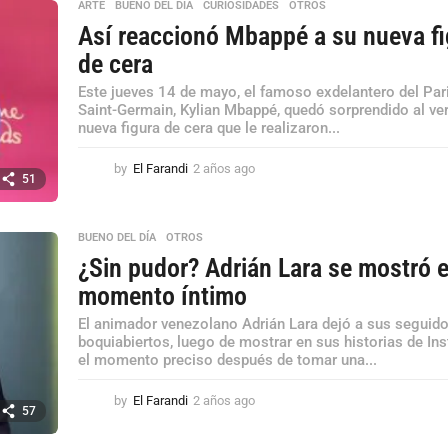
ARTE
,
BUENO DEL DÍA
,
CURIOSIDADES
,
OTROS
s
Así reaccionó Mbappé a su nueva fi
a
g
de cera
o
Este jueves 14 de mayo, el famoso exdelantero del Par
Saint-Germain, Kylian Mbappé, quedó sorprendido al ver
nueva figura de cera que le realizaron...
by
El Farandi
2 años ago
2
51
a
ñ
o
BUENO DEL DÍA
,
OTROS
s
¿Sin pudor? Adrián Lara se mostró 
a
g
momento íntimo
o
El animador venezolano Adrián Lara dejó a sus seguid
boquiabiertos, luego de mostrar en sus historias de In
el momento preciso después de tomar una...
by
El Farandi
2 años ago
2
57
a
ñ