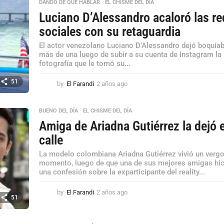
DANDO DE QUE HABLAR
,
EL CHISME DEL DÍA
Luciano D’Alessandro acaloró las r
sociales con su retaguardia
El actor venezolano Luciano D’Alessandro dejó boquiab
más de una luego de subir a su cuenta de Instagram la
fotografía que le tomó su...
51
by
El Farandi
2 años ago
2
a
ñ
BUENO DEL DÍA
,
EL CHISME DEL DÍA
o
s
Amiga de Ariadna Gutiérrez la dejó e
a
calle
g
o
La modelo colombiana Ariadna Gutiérrez vivió un ver
momento, luego de que una de sus mejores amigas hic
una confesión sobre la exparticipante del reality...
by
El Farandi
2 años ago
2
51
a
ñ
o