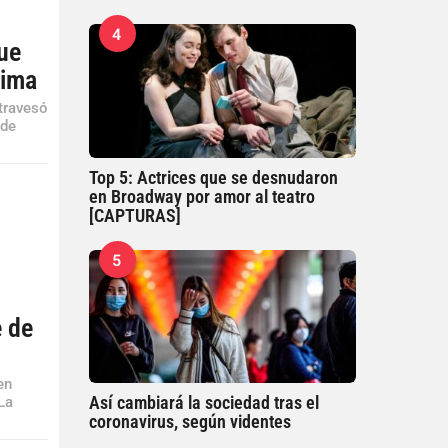
4
que
tima
travesó
 de
Top 5: Actrices que se desnudaron
en Broadway por amor al teatro
[CAPTURAS]
,
5
e
e de
en
Así cambiará la sociedad tras el
La
coronavirus, según videntes