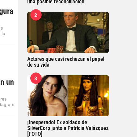
una posible reconciliación
gura
2
is
 la
Actores que casi rechazan el papel
de su vida
3
en un
ores
stagram
¡Inesperado! Ex soldado de
SilverCorp junto a Patricia Velázquez
[FOTO]