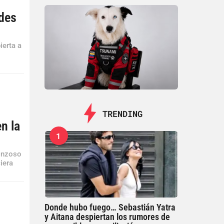
edes
ierta a
TRENDING
n la
1
gonzoso
iera
Donde hubo fuego… Sebastián Yatra
y Aitana despiertan los rumores de