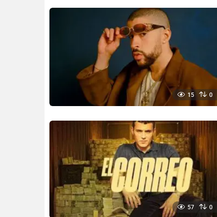
15
0
57
0