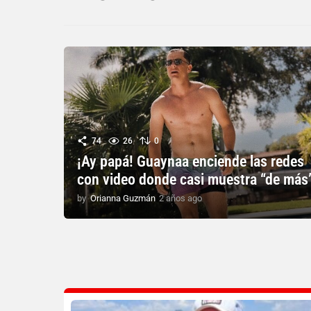
74
26
0
¡Ay papá! Guaynaa enciende las redes
con video donde casi muestra “de más
by
Orianna Guzmán
2 años ago
2
a
ñ
o
s
a
g
o