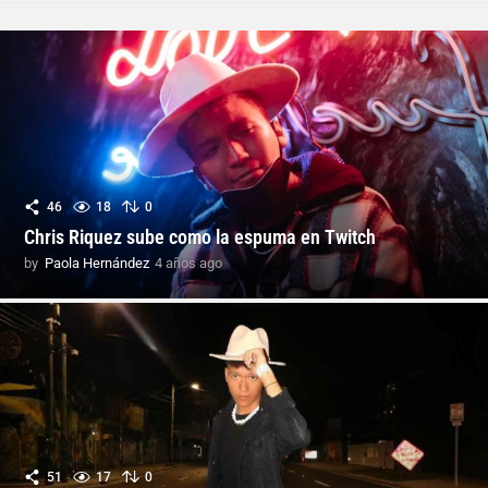
46
18
0
Chris Riquez sube como la espuma en Twitch
by
Paola Hernández
4 años ago
4
a
ñ
o
s
a
g
o
51
17
0