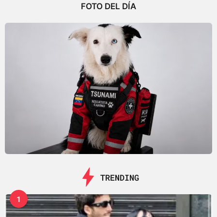
g
FOTO DEL DÍA
o
TRENDING
1