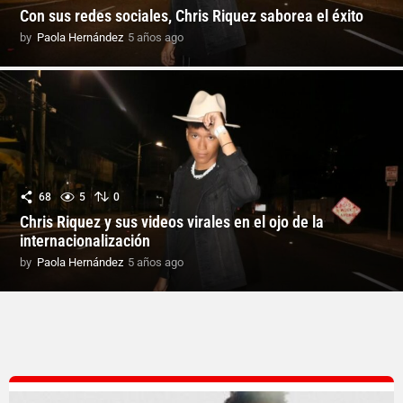
Con sus redes sociales, Chris Riquez saborea el éxito
by
Paola Hernández
5 años ago
5
a
ñ
o
s
a
g
o
68
5
0
Chris Riquez y sus videos virales en el ojo de la
internacionalización
by
Paola Hernández
5 años ago
5
a
ñ
o
s
a
g
o