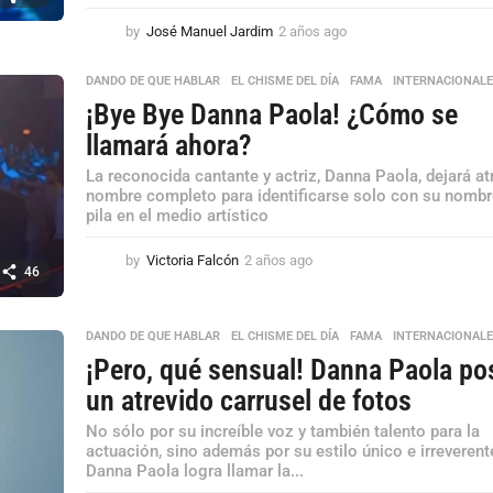
by
José Manuel Jardim
2 años ago
2
a
ñ
DANDO DE QUE HABLAR
,
EL CHISME DEL DÍA
,
FAMA
,
INTERNACIONAL
o
¡Bye Bye Danna Paola! ¿Cómo se
s
a
llamará ahora?
g
La reconocida cantante y actriz, Danna Paola, dejará at
o
nombre completo para identificarse solo con su nombr
pila en el medio artístico
by
Victoria Falcón
2 años ago
2
46
a
ñ
o
DANDO DE QUE HABLAR
,
EL CHISME DEL DÍA
,
FAMA
,
INTERNACIONAL
s
¡Pero, qué sensual! Danna Paola po
a
g
un atrevido carrusel de fotos
o
No sólo por su increíble voz y también talento para la
actuación, sino además por su estilo único e irreverent
Danna Paola logra llamar la...