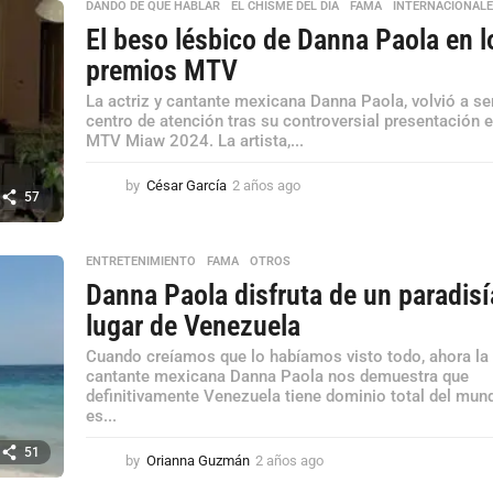
DANDO DE QUE HABLAR
,
EL CHISME DEL DÍA
,
FAMA
,
INTERNACIONAL
s
El beso lésbico de Danna Paola en l
a
g
premios MTV
o
La actriz y cantante mexicana Danna Paola, volvió a ser
centro de atención tras su controversial presentación e
MTV Miaw 2024. La artista,...
by
César García
2 años ago
2
57
a
ñ
o
ENTRETENIMIENTO
,
FAMA
,
OTROS
s
Danna Paola disfruta de un paradis
a
g
lugar de Venezuela
o
Cuando creíamos que lo habíamos visto todo, ahora la
cantante mexicana Danna Paola nos demuestra que
definitivamente Venezuela tiene dominio total del mun
es...
51
by
Orianna Guzmán
2 años ago
2
a