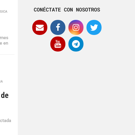
CONÉCTATE CON NOSOTROS
SICA
rnes
ye en
MA
,
 de
ectada