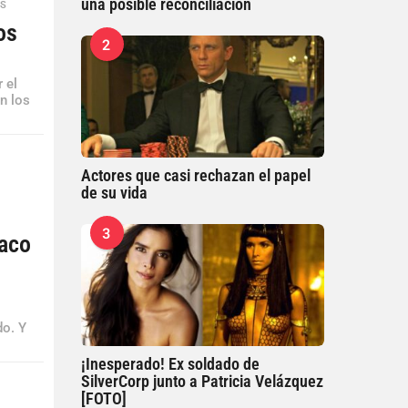
una posible reconciliación
ES
os
2
 el
n los
Actores que casi rechazan el papel
de su vida
3
íaco
do. Y
¡Inesperado! Ex soldado de
SilverCorp junto a Patricia Velázquez
[FOTO]