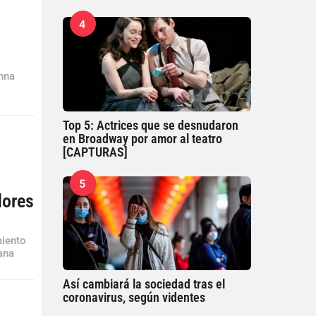
4
anna
Top 5: Actrices que se desnudaron
en Broadway por amor al teatro
[CAPTURAS]
5
dores
miento
ana
Así cambiará la sociedad tras el
coronavirus, según videntes