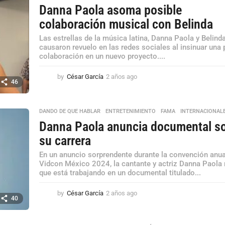
Danna Paola asoma posible
colaboración musical con Belinda
Las estrellas de la música latina, Danna Paola y Belinda
causaron revuelo en las redes sociales al insinuar una 
colaboración en un nuevo proyecto....
by
César García
2 años ago
2
46
a
ñ
o
DANDO DE QUE HABLAR
,
ENTRETENIMIENTO
,
FAMA
,
INTERNACIONAL
s
Danna Paola anuncia documental s
a
g
su carrera
o
En un anuncio sorprendente durante la convención anua
Vidcon México 2024, la cantante y actriz Danna Paola 
que está trabajando en un documental titulado...
by
César García
2 años ago
2
40
a
ñ
o