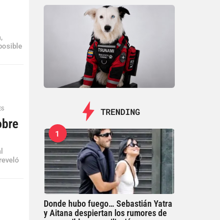
,
posible
ES
TRENDING
obre
1
l
reveló
Donde hubo fuego… Sebastián Yatra
y Aitana despiertan los rumores de