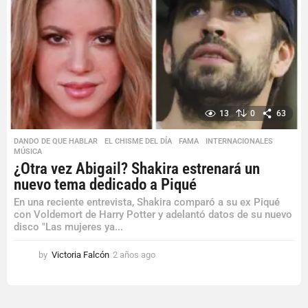
s
a
g
o
13
0
63
DANDO DE QUE HABLAR
,
EL CHISME DEL DÍA
,
FAMA
,
INTERNACIONALES
,
MÚSICA
¿Otra vez Abigail? Shakira estrenará un
nuevo tema dedicado a Piqué
En una reciente entrevista, Shakira comparó a su ex Piqué
con Voldemort de Harry Potter y adelantó datos de su nuevo
disco "Las mujeres ya...
by
Victoria Falcón
2 años ago
2
a
ñ
o
s