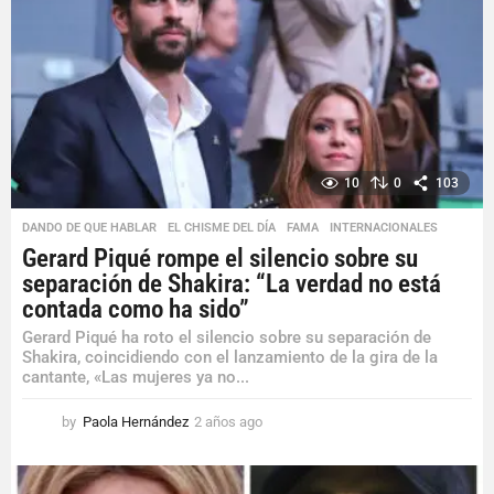
a
g
o
10
0
103
DANDO DE QUE HABLAR
,
EL CHISME DEL DÍA
,
FAMA
,
INTERNACIONALES
Gerard Piqué rompe el silencio sobre su
separación de Shakira: “La verdad no está
contada como ha sido”
Gerard Piqué ha roto el silencio sobre su separación de
Shakira, coincidiendo con el lanzamiento de la gira de la
cantante, «Las mujeres ya no...
by
Paola Hernández
2 años ago
2
a
ñ
o