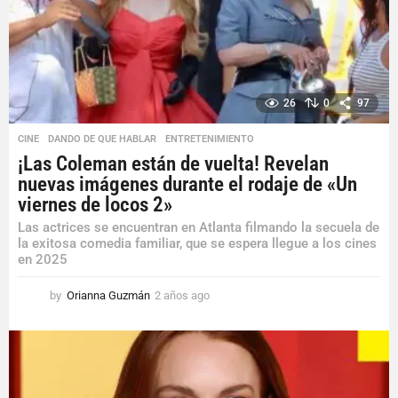
o
26
0
97
CINE
,
DANDO DE QUE HABLAR
,
ENTRETENIMIENTO
¡Las Coleman están de vuelta! Revelan
nuevas imágenes durante el rodaje de «Un
viernes de locos 2»
Las actrices se encuentran en Atlanta filmando la secuela de
la exitosa comedia familiar, que se espera llegue a los cines
en 2025
by
Orianna Guzmán
2 años ago
2
a
ñ
o
s
a
g