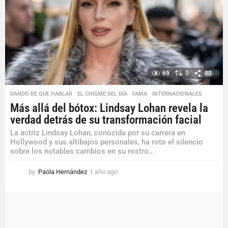
g
o
69
0
80
DANDO DE QUE HABLAR
,
EL CHISME DEL DÍA
,
FAMA
,
INTERNACIONALES
Más allá del bótox: Lindsay Lohan revela la
verdad detrás de su transformación facial
La actriz Lindsay Lohan, conocida por su carrera en
Hollywood y sus altibajos personales, ha roto el silencio
sobre los notables cambios en su rostro...
by
Paola Hernández
1 año ago
1
a
ñ
o
a
g