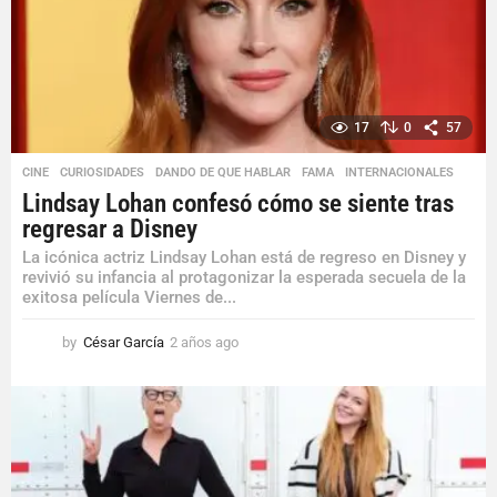
o
17
0
57
CINE
,
CURIOSIDADES
,
DANDO DE QUE HABLAR
,
FAMA
,
INTERNACIONALES
Lindsay Lohan confesó cómo se siente tras
regresar a Disney
La icónica actriz Lindsay Lohan está de regreso en Disney y
revivió su infancia al protagonizar la esperada secuela de la
exitosa película Viernes de...
by
César García
2 años ago
2
a
ñ
o
s
a
g
o