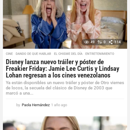
e
s
a
g
o
49
0
114
CINE
,
DANDO DE QUE HABLAR
,
EL CHISME DEL DÍA
,
ENTRETENIMIENTO
Disney lanza nuevo tráiler y póster de
Freakier Friday: Jamie Lee Curtis y Lindsay
Lohan regresan a los cines venezolanos
Ya están disponibles un nuevo tráiler y póster de Otro viernes
de locos, la secuela del clásico de Disney de 2003 que
marcó a una...
by
Paola Hernández
1 año ago
1
a
ñ
o
a