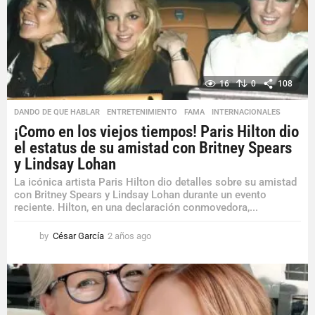
o
16
0
108
DANDO DE QUE HABLAR
,
ENTRETENIMIENTO
,
FAMA
,
INTERNACIONALES
¡Como en los viejos tiempos! Paris Hilton dio
el estatus de su amistad con Britney Spears
y Lindsay Lohan
La icónica artista Paris Hilton dio detalles sobre su amistad
con Britney Spears y Lindsay Lohan durante un evento
reciente. Hilton, en una declaración conmovedora,...
by
César García
2 años ago
2
a
ñ
o
s
a