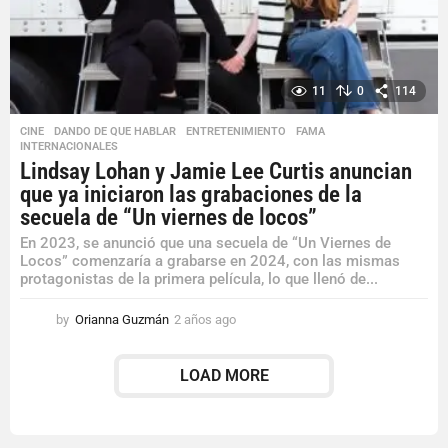
11
0
114
CINE
,
DANDO DE QUE HABLAR
,
ENTRETENIMIENTO
,
FAMA
,
INTERNACIONALES
Lindsay Lohan y Jamie Lee Curtis anuncian
que ya iniciaron las grabaciones de la
secuela de “Un viernes de locos”
En 2023, se anunció que una secuela de “Un Viernes de
Locos” comenzaría a grabarse en 2024, con las mismas
protagonistas de la primera película, lo que llenó de...
by
Orianna Guzmán
2 años ago
2
a
ñ
LOAD MORE
o
s
a
g