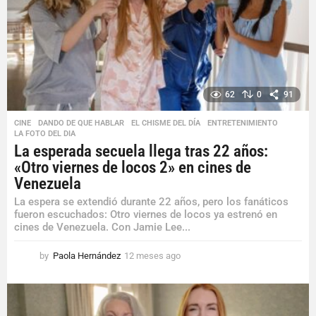
62
0
91
CINE
,
DANDO DE QUE HABLAR
,
EL CHISME DEL DÍA
,
ENTRETENIMIENTO
,
LA FOTO DEL DIA
La esperada secuela llega tras 22 años:
«Otro viernes de locos 2» en cines de
Venezuela
La espera se extendió durante 22 años, pero los fanáticos
fueron escuchados: Otro viernes de locos ya estrenó en
cines de Venezuela. Con Jamie Lee...
by
Paola Hernández
12 meses ago
1
2
m
e
s