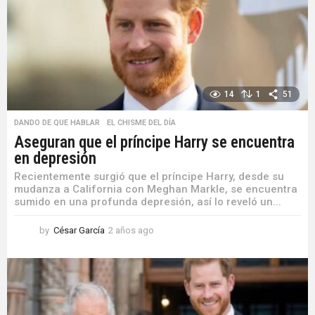
14
1
51
DANDO DE QUE HABLAR
,
EL CHISME DEL DÍA
Aseguran que el príncipe Harry se encuentra
en depresión
Recientemente surgió que el príncipe Harry, desde su
mudanza a California con Meghan Markle, se encuentra
sumido en una profunda depresión, así lo reveló un...
by
César García
2 años ago
2
a
ñ
o
s
a
g