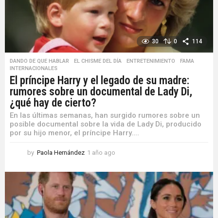
30
0
114
DANDO DE QUE HABLAR
,
EL CHISME DEL DÍA
,
ENTRETENIMIENTO
,
FAMA
,
INTERNACIONALES
El príncipe Harry y el legado de su madre:
rumores sobre un documental de Lady Di,
¿qué hay de cierto?
En las últimas semanas, han surgido rumores sobre un
posible documental sobre la vida de Lady Di, producido
por su hijo menor, el príncipe Harry....
by
Paola Hernández
1 año ago
1
a
ñ
o
a
g
o