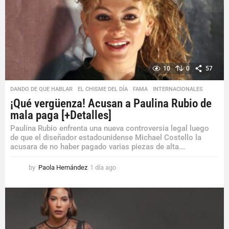
10
0
57
DANDO DE QUE HABLAR
,
EL CHISME DEL DÍA
,
FAMA
,
INTERNACIONALES
¡Qué vergüenza! Acusan a Paulina Rubio de
mala paga [+Detalles]
Paulina Rubio enfrenta una nueva controversia legal luego
de que el diseñador estadounidense Michael Costello la
acusara de no haber pagado varias piezas de alta...
by
Paola Hernández
1 día ago
3
d
í
a
s
a
g