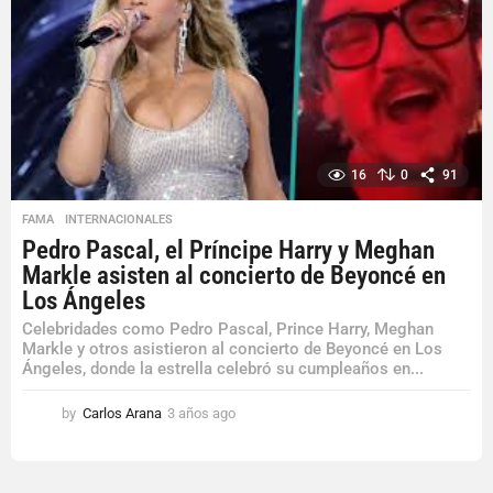
g
o
16
0
91
FAMA
,
INTERNACIONALES
Pedro Pascal, el Príncipe Harry y Meghan
Markle asisten al concierto de Beyoncé en
Los Ángeles
Celebridades como Pedro Pascal, Prince Harry, Meghan
Markle y otros asistieron al concierto de Beyoncé en Los
Ángeles, donde la estrella celebró su cumpleaños en...
by
Carlos Arana
3 años ago
3
a
ñ
o