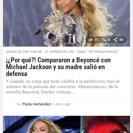
11
0
80
DANDO DE QUE HABLAR
,
EL CHISME DEL DÍA
,
FAMA
,
INTERNACIONALES
¡¿Por qué?! Compararon a Beyoncé con
Michael Jackson y su madre salió en
defensa
Y cuando se creía que todo saldría a la perfección, tras el
estreno de la película del concierto «Renaissance», de la
estrella Beyoncé, fuertes críticas...
by
Paola Hernández
3 años ago
3
a
ñ
o
s
a