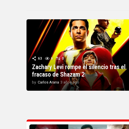
63
6
0
Zachary Levi rompe el silencio tras el
fracaso de Shazam 2
by
Carlos Arana
3 años ago
3
a
ñ
o
s
a
g
o