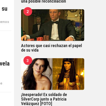
una posible reconciliación
 su
2
buenos
Actores que casi rechazan el papel
de su vida
3
vela
oe
¡Inesperado! Ex soldado de
SilverCorp junto a Patricia
Velázquez [FOTO]