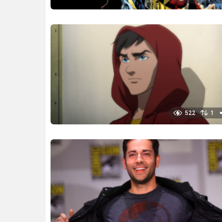
522
1