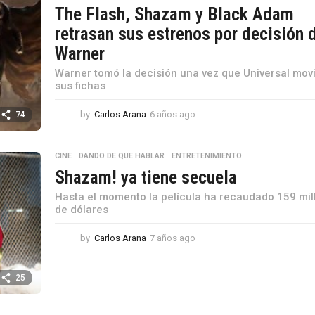
The Flash, Shazam y Black Adam
retrasan sus estrenos por decisión 
Warner
Warner tomó la decisión una vez que Universal mov
sus fichas
by
Carlos Arana
6 años ago
6
74
a
ñ
o
CINE
,
DANDO DE QUE HABLAR
,
ENTRETENIMIENTO
s
Shazam! ya tiene secuela
a
g
Hasta el momento la película ha recaudado 159 mil
o
de dólares
by
Carlos Arana
7 años ago
7
a
ñ
o
25
s
a