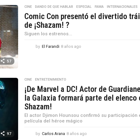
ñ
o
CINE
,
DANDO DE QUE HABLAR
,
ESPECIAL
,
FAMA
,
INTERNACIONALES
s
Comic Con presentó el divertido trái
a
de ¡Shazam! ?
g
o
Siguen los estrenos...
by
El Farandi
8 años ago
8
a
ñ
57
o
s
a
CINE
,
ENTRETENIMIENTO
g
¡De Marvel a DC! Actor de Guardian
o
la Galaxia formará parte del elenco
Shazam!
El actor Djimon Hounsou confirmó su participación 
película del héroe mágico
by
Carlos Arana
8 años ago
8
97
a