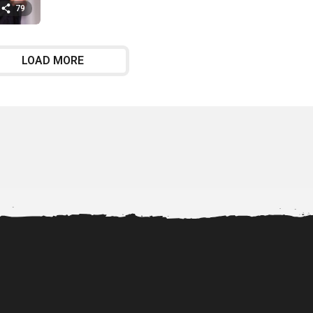
ñ
79
o
s
a
g
LOAD MORE
o