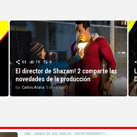
63
15
0
El director de Shazam! 2 comparte las
L
novedades de la producción
by
Carlos Arana
5 años ago
5
b
a
ñ
o
s
a
g
o
CINE
,
DANDO DE QUE HABLAR
,
ENTRETENIMIENTO