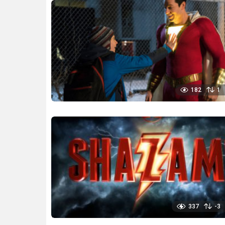
182
1
337
-3