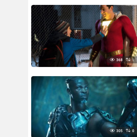
368
1
305
0