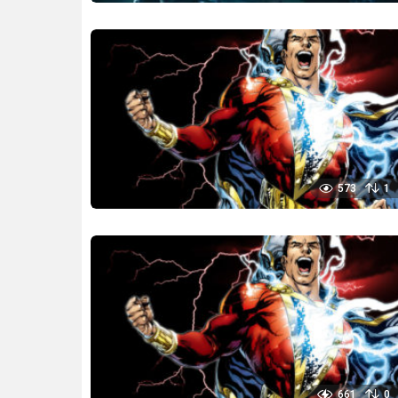
573
1
661
0