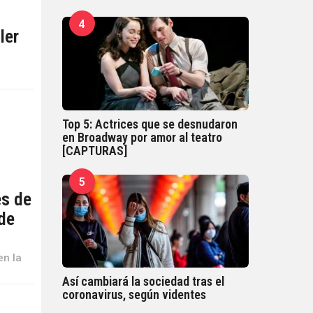
4
ler
Top 5: Actrices que se desnudaron
en Broadway por amor al teatro
[CAPTURAS]
5
es de
 de
en la
Así cambiará la sociedad tras el
coronavirus, según videntes