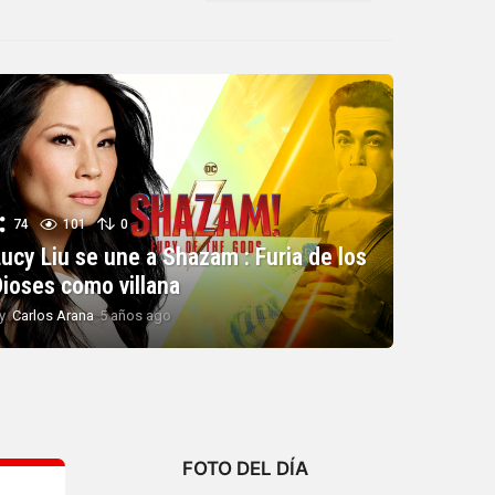
74
101
0
ucy Liu se une a Shazam : Furia de los
Dioses como villana
y
Carlos Arana
5 años ago
5
a
ñ
o
s
a
g
o
FOTO DEL DÍA