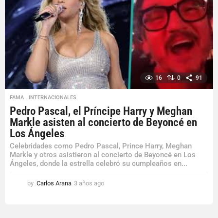
16
0
91
FAMA
,
INTERNACIONALES
Pedro Pascal, el Príncipe Harry y Meghan
Markle asisten al concierto de Beyoncé en
Los Ángeles
Celebridades como Pedro Pascal, Prince Harry, Meghan
Markle y otros asistieron al concierto de Beyoncé en Los
Ángeles, donde la estrella celebró su cumpleaños en...
by
Carlos Arana
3 años ago
3
a
ñ
o