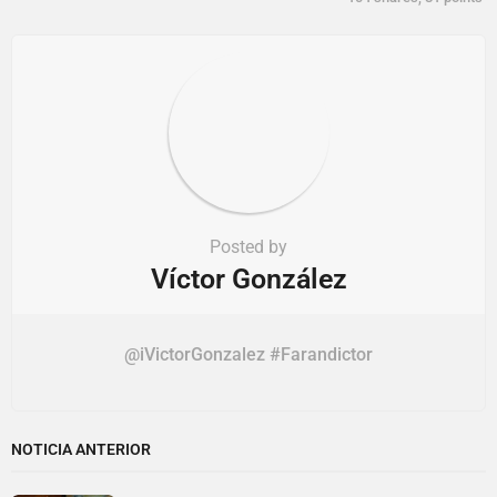
n
Posted by
Víctor González
@iVictorGonzalez #Farandictor
NOTICIA ANTERIOR