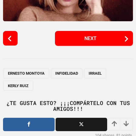
P
NEXT
o
s
t
P
,
,
,
a
ERNESTO MONTOYA
INFIDELIDAD
IRRAEL
g
KERLY RUIZ
i
n
¿TE GUSTA ESTO? ¡¡¡COMPÁRTELO CON TUS
a
AMIGOS!!!
t
i
o
104
shares,
81
points