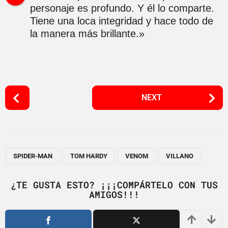
personaje es profundo. Y él lo comparte.
Tiene una loca integridad y hace todo de
la manera más brillante.»
P
NEXT
o
s
t
P
,
,
,
a
SPIDER-MAN
TOM HARDY
VENOM
VILLANO
g
i
¿TE GUSTA ESTO? ¡¡¡COMPÁRTELO CON TUS
AMIGOS!!!
n
a
t