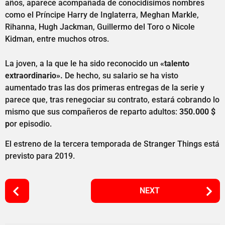
años, aparece acompañada de conocidísimos nombres
como el Príncipe Harry de Inglaterra, Meghan Markle,
Rihanna, Hugh Jackman, Guillermo del Toro o Nicole
Kidman, entre muchos otros.
La joven, a la que le ha sido reconocido un
«talento
extraordinario».
De hecho, su salario se ha visto
aumentado tras las dos primeras entregas de la serie y
parece que, tras renegociar su contrato, estará cobrando lo
mismo que sus compañeros de reparto adultos:
350.000 $
p
or episodio.
El estreno de la tercera temporada de Stranger Things está
previsto para 2019.
P
NEXT
o
s
t