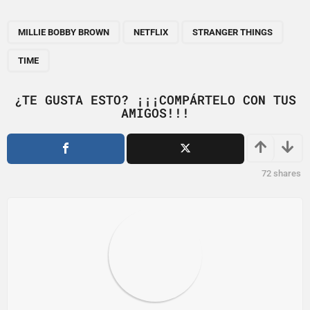
P
,
,
,
a
MILLIE BOBBY BROWN
NETFLIX
STRANGER THINGS
g
TIME
i
n
¿TE GUSTA ESTO? ¡¡¡COMPÁRTELO CON TUS
a
AMIGOS!!!
t
i
o
72
shares
n