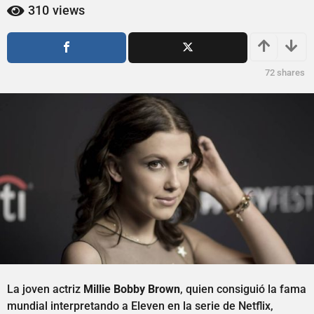
ñ
ñ
310
views
o
o
s
s
a
a
g
g
72
shares
o
o
La joven actriz
Millie Bobby Brown
, quien consiguió la fama
mundial interpretando a Eleven en la serie de Netflix,