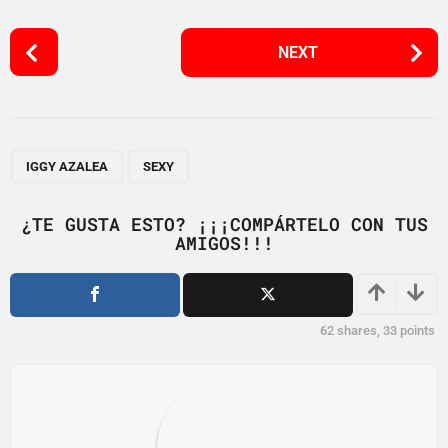
P
NEXT
o
s
t
P
,
a
IGGY AZALEA
SEXY
g
i
¿TE GUSTA ESTO? ¡¡¡COMPÁRTELO CON TUS
AMIGOS!!!
n
a
t
i
62
shares,
33
points
o
n