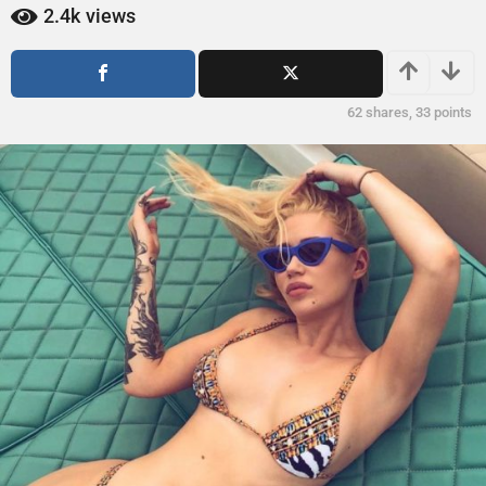
ñ
ñ
2.4k
views
o
o
s
s
a
a
g
g
62
shares,
33
points
o
o