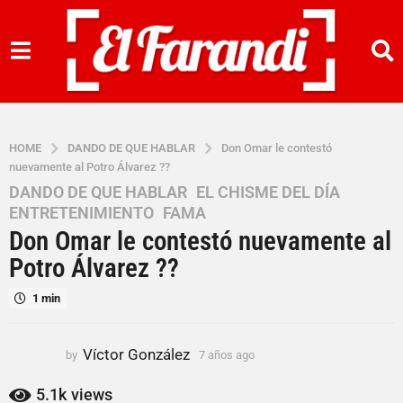
HOME
DANDO DE QUE HABLAR
Don Omar le contestó
nuevamente al Potro Álvarez ??
DANDO DE QUE HABLAR
,
EL CHISME DEL DÍA
,
7
ENTRETENIMIENTO
,
FAMA
a
Don Omar le contestó nuevamente al
ñ
o
Potro Álvarez ??
s
1 min
a
g
o
Víctor González
by
7 años ago
7
7
a
a
ñ
5.1k
views