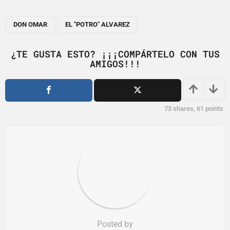
P
,
a
DON OMAR
EL "POTRO" ALVAREZ
g
i
¿TE GUSTA ESTO? ¡¡¡COMPÁRTELO CON TUS
AMIGOS!!!
n
a
t
i
73
shares,
61
points
o
n
Posted by