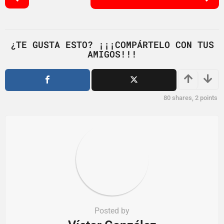
o
s
t
P
¿TE GUSTA ESTO? ¡¡¡COMPÁRTELO CON TUS
AMIGOS!!!
a
g
i
n
80
shares,
2
points
a
t
i
o
n
Posted by