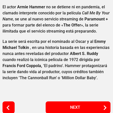
El actor
Armie Hammer
no se detiene ni en pandemia, el
clamado interprete conocido por la película
Call Me By Your
Name
, se une al nuevo servicio streaming de
Paramount +
para formar parte del elenco de «
The Offer»
, la serie
ilimitada que el servicio streaming está preparando.
La serie será escrita por el nominado al Oscar y al
Emmy
Michael Tolkin
, en una historia basada en las experiencias
nunca antes reveladas del productor
Albert S. Ruddy
cuando realizó la icónica película de 1972 dirigida por
Francis Ford Coppola,
‘El padrino’. Hammer protagonizará
la serie dando vida al productor, cuyos créditos también
incluyen ‘The Cannonball Run’ o ‘Million Dollar Baby’.
P
NEXT
o