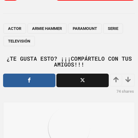
s
t
P
,
,
,
,
a
ACTOR
ARMIE HAMMER
PARAMOUNT
SERIE
g
TELEVISIÓN
i
n
¿TE GUSTA ESTO? ¡¡¡COMPÁRTELO CON TUS
a
AMIGOS!!!
t
i
o
74
shares
n