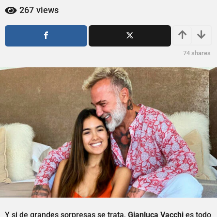
ñ
ñ
267
views
o
o
s
s
a
a
g
g
74
shares
o
o
Y si de grandes sorpresas se trata,
Gianluca Vacchi
es todo