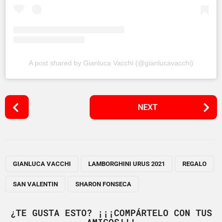
A post shared by Gianluca Vacchi (@gianlucavacchi)
P
NEXT
o
s
t
P
,
,
,
,
a
GIANLUCA VACCHI
LAMBORGHINI URUS 2021
REGALO
g
SAN VALENTIN
SHARON FONSECA
i
n
¿TE GUSTA ESTO? ¡¡¡COMPÁRTELO CON TUS
a
AMIGOS!!!