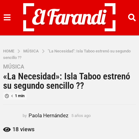
HOME
MÚSICA
"La Necesidad": Isla Taboo estrenó su segundo
sencillo ??
MÚSICA
5
«La Necesidad»: Isla Taboo estrenó
a
ñ
su segundo sencillo ??
o
1 min
s
a
g
Paola Hernández
by
5 años ago
5
o
a
5
ñ
18
views
o
a