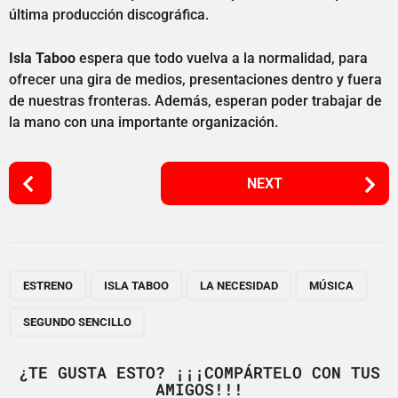
última producción discográfica.
Isla Taboo
espera que todo vuelva a la normalidad, para
ofrecer una gira de medios, presentaciones dentro y fuera
de nuestras fronteras. Además, esperan poder trabajar de
la mano con una importante organización.
P
NEXT
o
s
t
P
,
,
,
,
a
ESTRENO
ISLA TABOO
LA NECESIDAD
MÚSICA
g
SEGUNDO SENCILLO
i
n
¿TE GUSTA ESTO? ¡¡¡COMPÁRTELO CON TUS
a
AMIGOS!!!