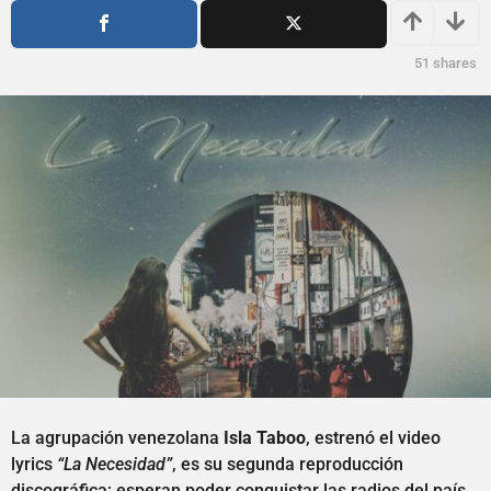
s
ñ
a
o
g
s
51
shares
o
a
g
o
La agrupación venezolana
Isla Taboo
, estrenó el video
lyrics
“La Necesidad”
, es su segunda reproducción
discográfica; esperan poder conquistar las radios del país