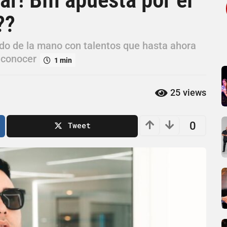
??
ndo de la mano con talentos que hasta ahora
 conocer
1 min
25
views
0
Tweet