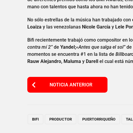
mano con talentos que hasta ahora no han tenido
No sólo estrellas de la música han trabajado co
Loaiza
y las venezolanas
Nicole García
y
Lele Po
Bifi recientemente trabajó como compositor en lo
contra mí 2”
de
Yandel;
«Antes que salga el sol”
de
momentos se encuentra #1 en la lista de
Billboar
Rauw Alejandro, Maluma
y
Darell
el cual está nú
P
NOTICIA ANTERIOR
o
s
t
P
,
,
,
BIFI
PRODUCTOR
PUERTORRIQUEÑO
TAL
a