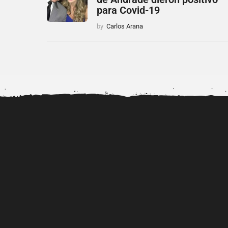
para Covid-19
by
Carlos Arana
Dr. Diubell impulsa nuevos
Alerta por la viralizac
talentos urbanos mientras
videos porno de..
fortalece...