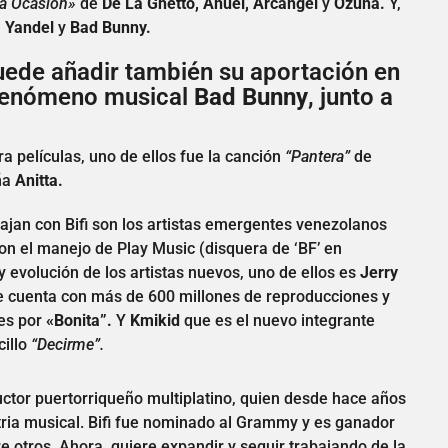
a Ocasión»
de
De La Ghetto, Anuel, Arcángel
y
Ozuna.
Y,
, Yandel
y
Bad Bunny.
puede añadir también su aportación en
 fenómeno musical
Bad Bunny
, junto a
a películas, uno de ellos fue la canción
“Pantera”
de
eña
Anitta.
bajan con Bifi son los artistas emergentes venezolanos
on el manejo de Play Music (disquera de ‘BF’ en
 evolución de los artistas nuevos, uno de ellos es
Jerry
 cuenta con más de 600 millones de reproducciones y
es por
«Bonita”.
Y
Kmikid
que es el nuevo integrante
cillo
“Decirme”.
ctor puertorriqueño multiplatino, quien desde hace años
stria musical. Bifi fue nominado al Grammy y es ganador
 otros. Ahora, quiere expandir y seguir trabajando de la