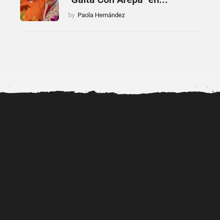
by
Paola Hernández
ión de
Filtran supuesto video sexual
30° aniversario de Toy Story:
.
de Yailin la Más...
Woody y Buzz...