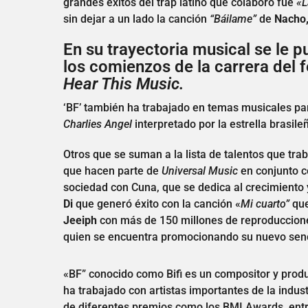
grandes éxitos del trap latino que colaboró fue
«L
sin dejar a un lado la canción
“Báilame”
de
Nacho
En su trayectoria musical se le 
los comienzos de la carrera del
Hear This Music.
‘BF’ también ha trabajado en temas musicales par
Charlies Angel
interpretado por la estrella brasil
Otros que se suman a la lista de talentos que tra
que hacen parte de
Universal Music
en conjunto c
sociedad con Cuna, que se dedica al crecimiento y
Di
que generó éxito con la canción «
Mi cuarto”
que
Jeeiph
con más de 150 millones de reproduccion
quien se encuentra promocionando su nuevo sen
«BF” conocido como Bifi es un compositor y produ
ha trabajado con artistas importantes de la indu
de diferentes premios como los BMI Awards, entre