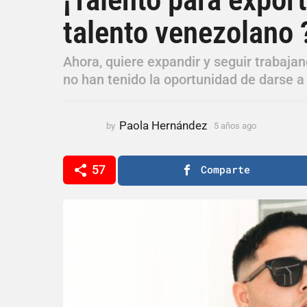
ñ
talento venezolano 
o
s
a
Ahora, quiere expandir y seguir trabaja
g
no han tenido la oportunidad de darse a
o
5
a
Paola Hernández
by
5 años ago
5
ñ
a
ñ
o
o
57
Comparte
s
s
a
a
g
g
o
o