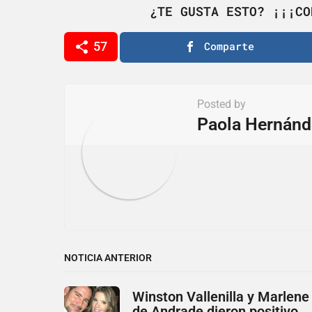
g
¿TE GUSTA ESTO? ¡¡¡CO
i
57
Comparte
n
a
t
Posted by
i
Paola Hernánd
o
n
NOTICIA ANTERIOR
Winston Vallenilla y Marlene
de Andrade dieron positivo