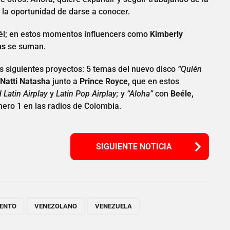
 la oportunidad de darse a conocer.
n él; en estos momentos influencers como
Kimberly
ns
se suman.
s siguientes proyectos: 5 temas del nuevo disco
“Quién
Natti Natasha
junto a
Prince Royce,
que en estos
d Latin Airplay
y
Latin Pop Airplay;
y
“Aloha”
con
Beéle,
mero 1 en las radios de Colombia.
SIGUIENTE NOTICIA
,
,
ENTO
VENEZOLANO
VENEZUELA