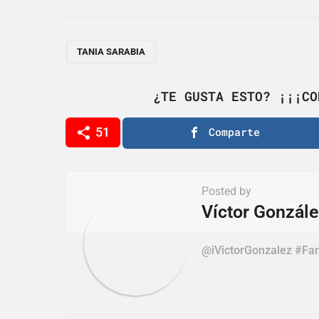
s
t
P
TANIA SARABIA
a
g
¿TE GUSTA ESTO? ¡¡¡CO
i
51
Comparte
n
a
t
Posted by
i
Víctor Gonzál
o
@iVictorGonzalez #Far
n