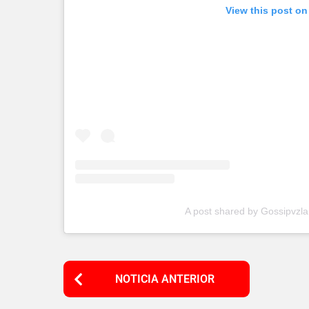
View this post on
A post shared by Gossipvzl
P
NOTICIA ANTERIOR
o