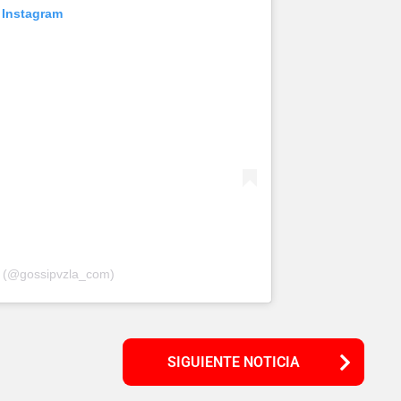
 Instagram
a (@gossipvzla_com)
SIGUIENTE NOTICIA