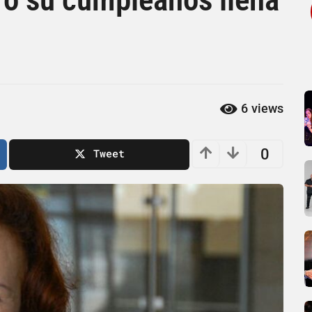
6
views
0
Tweet