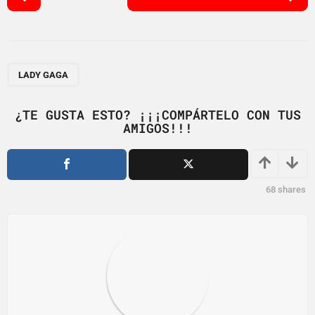
o
s
t
P
a
LADY GAGA
g
i
¿TE GUSTA ESTO? ¡¡¡COMPÁRTELO CON TUS
AMIGOS!!!
n
a
t
i
68
shares
o
n