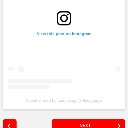
View this post on Instagram
A post shared by Lady Gaga (@ladygaga)
P
NEXT