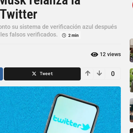
 Twitter
onto su sistema de verificación azul después
les falsos verificados.
2 min
12
views
0
Tweet