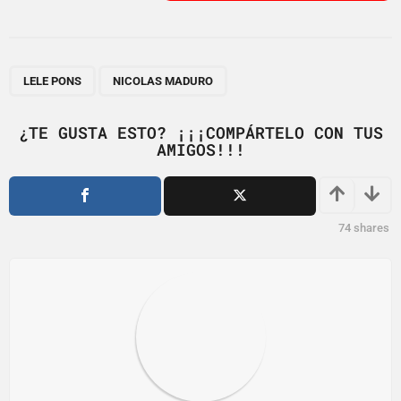
s
t
P
,
a
LELE PONS
NICOLAS MADURO
g
i
¿TE GUSTA ESTO? ¡¡¡COMPÁRTELO CON TUS
AMIGOS!!!
n
a
t
i
74
shares
o
n