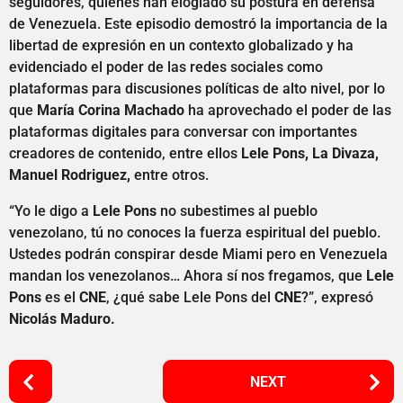
seguidores, quienes han elogiado su postura en defensa
de Venezuela. Este episodio demostró la importancia de la
libertad de expresión en un contexto globalizado y ha
evidenciado el poder de las redes sociales como
plataformas para discusiones políticas de alto nivel, por lo
que
María Corina Machado
ha aprovechado el poder de las
plataformas digitales para conversar con importantes
creadores de contenido, entre ellos
Lele Pons, La Divaza,
Manuel Rodriguez,
entre otros.
“Yo le digo a
Lele Pons
no subestimes al pueblo
venezolano, tú no conoces la fuerza espiritual del pueblo.
Ustedes podrán conspirar desde Miami pero en Venezuela
mandan los venezolanos… Ahora sí nos fregamos, que
Lele
Pons
es el
CNE
, ¿qué sabe Lele Pons del
CNE
?”, expresó
Nicolás Maduro.
P
NEXT
o