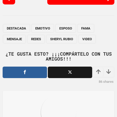
o
s
t
P
,
,
,
,
,
,
,
a
DESTACADA
EMOTIVO
ESPOSO
FAMA
g
MENSAJE
REDES
SHERYL RUBIO
VIDEO
i
n
¿TE GUSTA ESTO? ¡¡¡COMPÁRTELO CON TUS
a
AMIGOS!!!
t
i
o
86
shares
n