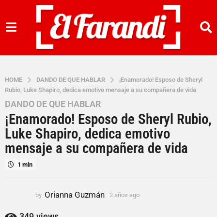
HOME
DANDO DE QUE HABLAR
¡Enamorado! Esposo de Sheryl
Rubio, Luke Shapiro, dedica emotivo mensaje a su compañera de vida
DANDO DE QUE HABLAR
2
¡Enamorado! Esposo de Sheryl Rubio,
a
ñ
Luke Shapiro, dedica emotivo
o
mensaje a su compañera de vida
s
a
1 min
g
o
Orianna Guzmán
by
2 años ago
2
2
a
a
ñ
349
views