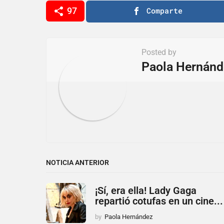
i
97
Comparte
n
a
t
Posted by
i
Paola Hernánd
o
n
NOTICIA ANTERIOR
¡Sí, era ella! Lady Gaga
repartió cotufas en un cine...
by
Paola Hernández