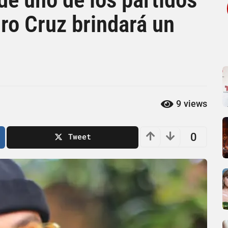
uro Cruz brindará un
9
views
0
Tweet