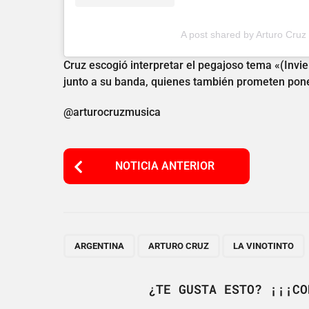
A post shared by Arturo Cru
Cruz escogió interpretar el pegajoso tema «(Invi
junto a su banda, quienes también prometen poner
@arturocruzmusica
P
NOTICIA ANTERIOR
o
s
t
P
,
,
ARGENTINA
ARTURO CRUZ
LA VINOTINTO
a
g
¿TE GUSTA ESTO? ¡¡¡CO