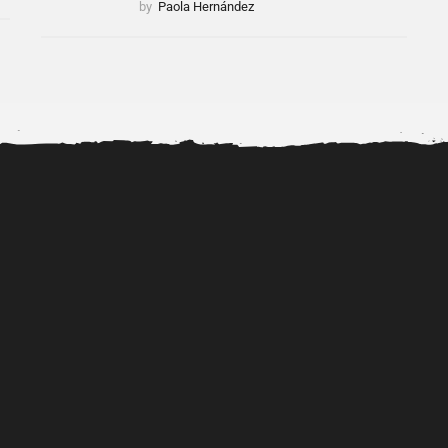
by
Paola Hernández
Se filtran imágenes del
'paquetote' de Justin Bieber...
a: Una
«¡Agarra Erika! 2» El trío
sexual de Erika,...