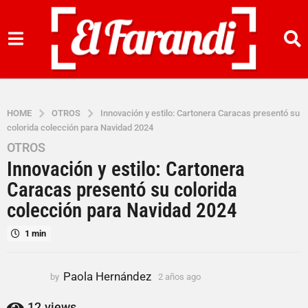
HOME
OTROS
Innovación y estilo: Cartonera Caracas presentó su
colorida colección para Navidad 2024
OTROS
2
Innovación y estilo: Cartonera
a
ñ
Caracas presentó su colorida
o
colección para Navidad 2024
s
a
1 min
g
o
Paola Hernández
by
2 años ago
2
2
a
a
ñ
12
views