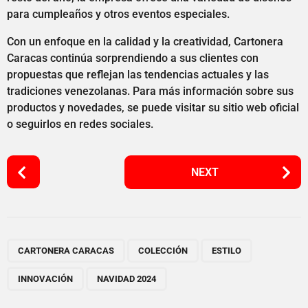
para cumpleaños y otros eventos especiales.
Con un enfoque en la calidad y la creatividad, Cartonera
Caracas continúa sorprendiendo a sus clientes con
propuestas que reflejan las tendencias actuales y las
tradiciones venezolanas. Para más información sobre sus
productos y novedades, se puede visitar su sitio web oficial
o seguirlos en redes sociales.
P
NEXT
o
s
t
P
,
,
,
,
a
CARTONERA CARACAS
COLECCIÓN
ESTILO
g
INNOVACIÓN
NAVIDAD 2024
i
n