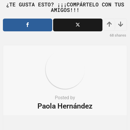
¿TE GUSTA ESTO? ¡¡¡COMPÁRTELO CON TUS
a
AMIGOS!!!
t
i
o
68
shares
n
Posted by
Paola Hernández