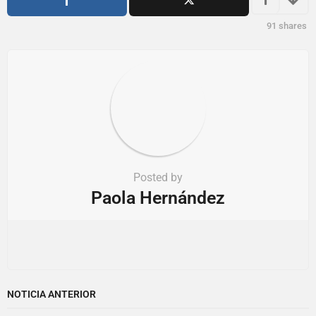
n
91
shares
Posted by
Paola Hernández
NOTICIA ANTERIOR