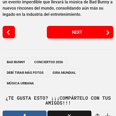
un evento imperdible que llevará la música de Bad Bunny a
nuevos rincones del mundo, consolidando aún más su
legado en la industria del entretenimiento.
P
NEXT
o
s
t
P
,
,
,
,
a
BAD BUNNY
CONCIERTOS 2026
g
DEBÍ TIRAR MÁS FOTOS
GIRA MUNDIAL
i
n
MÚSICA URBANA
a
t
¿TE GUSTA ESTO? ¡¡¡COMPÁRTELO CON TUS
i
AMIGOS!!!
o