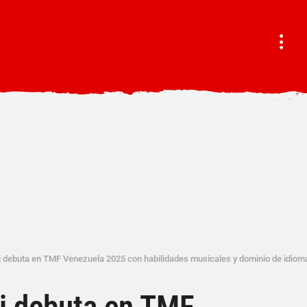
i debuta en TMF Venezuela 2025 con habilidades musicales y dominio de idiom
di debuta en TMF