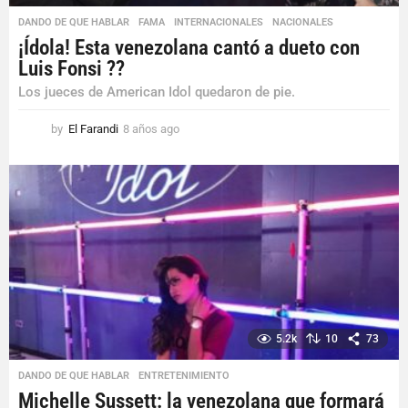
DANDO DE QUE HABLAR
,
FAMA
,
INTERNACIONALES
,
NACIONALES
¡Ídola! Esta venezolana cantó a dueto con
Luis Fonsi ??
Los jueces de American Idol quedaron de pie.
by
El Farandi
8 años ago
8
a
ñ
o
s
a
g
o
5.2k
10
73
DANDO DE QUE HABLAR
,
ENTRETENIMIENTO
Michelle Sussett: la venezolana que formará