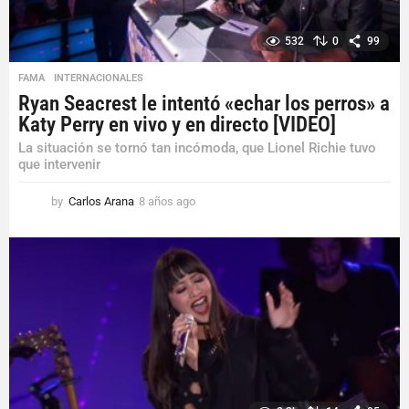
532
0
99
FAMA
,
INTERNACIONALES
Ryan Seacrest le intentó «echar los perros» a
Katy Perry en vivo y en directo [VIDEO]
La situación se tornó tan incómoda, que Lionel Richie tuvo
que intervenir
by
Carlos Arana
8 años ago
8
a
ñ
o
s
a
g
o