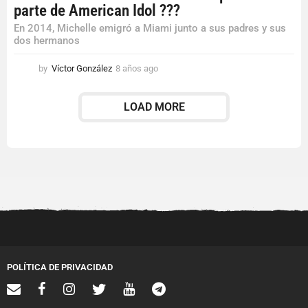
parte de American Idol ???
En 2014, Michelle emigró a Miami junto a sus padres y sus
dos hermanos
by
Víctor González
8 años ago
8
a
ñ
LOAD MORE
o
s
a
g
o
POLÍTICA DE PRIVACIDAD