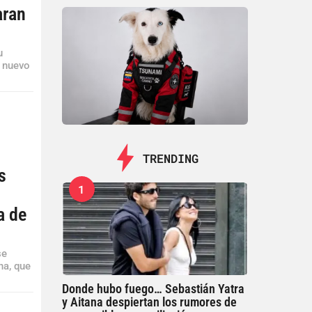
aran
u
u nuevo
TRENDING
s
1
a de
se
ha, que
Donde hubo fuego… Sebastián Yatra
y Aitana despiertan los rumores de