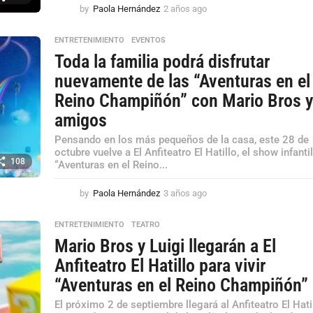
by
Paola Hernández
2 años ago
2
a
ñ
ENTRETENIMIENTO
,
EVENTOS
o
Toda la familia podrá disfrutar
s
a
nuevamente de las “Aventuras en el
g
Reino Champiñón” con Mario Bros y
o
amigos
Pensando en los más pequeños de la casa, este 28 de
octubre vuelve a El Anfiteatro El Hatillo, el show infanti
108
“Aventuras en el Reino...
by
Paola Hernández
3 años ago
3
a
ñ
ENTRETENIMIENTO
,
TEATRO
o
Mario Bros y Luigi llegarán a El
s
a
Anfiteatro El Hatillo para vivir
g
“Aventuras en el Reino Champiñón”
o
El próximo 2 de septiembre llegará al Anfiteatro El Hatil