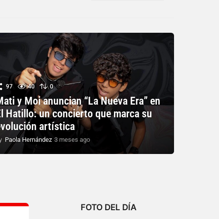
97
40
0
Mati y Moi anuncian “La Nueva Era” en
l Hatillo: un concierto que marca su
volución artística
y
Paola Hernández
3 meses ago
3
m
e
s
e
s
a
g
FOTO DEL DÍA
o