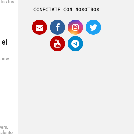
odos los
CONÉCTATE CON NOSOTROS
 el
 show
era,
talento