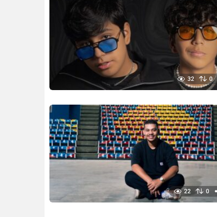
32
0
22
0