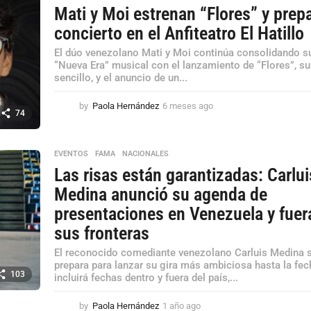
Mati y Moi estrenan “Flores” y prep
concierto en el Anfiteatro El Hatillo
​El dúo venezolano Mati y Moi continúa consolidando s
“Nueva Era” musical con el lanzamiento de “Flores”, s
sencillo, y el anuncio de un...
by
Paola Hernández
6 meses ago
6
74
m
e
s
EVENTOS
,
FAMA
,
NACIONALES
e
Las risas están garantizadas: Carlui
s
a
Medina anunció su agenda de
g
presentaciones en Venezuela y fuer
o
sus fronteras
El reconocido comediante venezolano Carluis Medina 
prepara para lanzar su gira más ambiciosa hasta la fec
103
incluirá fechas dentro y fuera del país,...
by
Paola Hernández
1 año ago
1