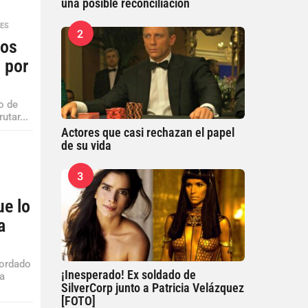
una posible reconciliación
ES
2
dos
 por
co de
utar...
Actores que casi rechazan el papel
de su vida
3
ue lo
a
cordado
¡Inesperado! Ex soldado de
na
SilverCorp junto a Patricia Velázquez
[FOTO]