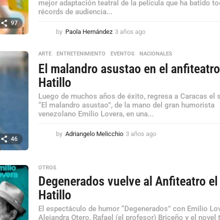
mejor adaptación teatral de la película que ha batido t
récords de audiencia...
97
by
Paola Hernández
3 años ago
3
a
ñ
ARTE
,
ENTRETENIMIENTO
,
EVENTOS
,
NACIONALES
o
El malandro asustao en el anfiteatro
s
a
Hatillo
g
Luego de muchos años de éxito, regresa a Caracas el
o
“El malandro asustao”, de la mano del gran humorista
venezolano Emilio Lovera, en una...
by
Adriangelo Melicchio
3 años ago
3
46
a
ñ
o
OTROS
s
Degenerados vuelve al Anfiteatro el
a
g
Hatillo
o
El espectáculo de humor “Degenerados” con Emilio Lov
Alejandra Otero, Rafael (el profesor) Briceño y el novel 