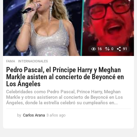
16
0
91
FAMA
,
INTERNACIONALES
Pedro Pascal, el Príncipe Harry y Meghan
Markle asisten al concierto de Beyoncé en
Los Ángeles
Celebridades como Pedro Pascal, Prince Harry, Meghan
Markle y otros asistieron al concierto de Beyoncé en Los
Ángeles, donde la estrella celebró su cumpleaños en...
by
Carlos Arana
3 años ago
3
a
ñ
o