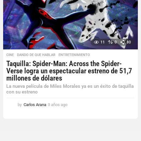
11
0
80
CINE
,
DANDO DE QUE HABLAR
,
ENTRETENIMIENTO
Taquilla: Spider-Man: Across the Spider-
Verse logra un espectacular estreno de 51,7
millones de dólares
La nueva película de Miles Morales ya es un éxito de taquilla
con su estreno
by
Carlos Arana
3 años ago
3
a
ñ
o
s
a
g