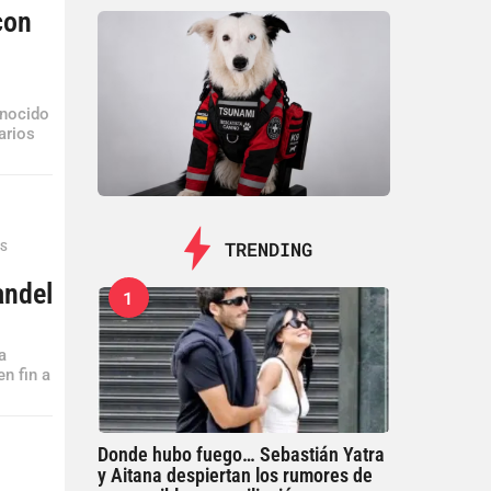
con
onocido
arios
TRENDING
ES
,
andel
1
a
en fin a
Donde hubo fuego… Sebastián Yatra
y Aitana despiertan los rumores de