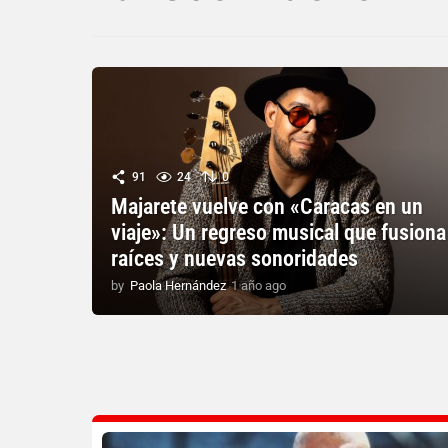
91
24
0
Majarete vuelve con «Caracas en un
viaje»: Un regreso musical que fusiona
raíces y nuevas sonoridades
by
Paola Hernández
1 año ago
1
a
ñ
o
a
g
o