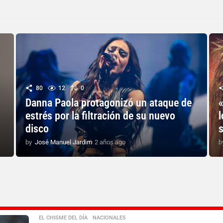
80
12
0
Danna Paola protagonizó un ataque de
estrés por la filtración de su nuevo
l
disco
by
José Manuel Jardim
2 años ago
2
b
a
ñ
o
s
a
g
o
EL CHISME DEL DÍA
,
NACIONALES