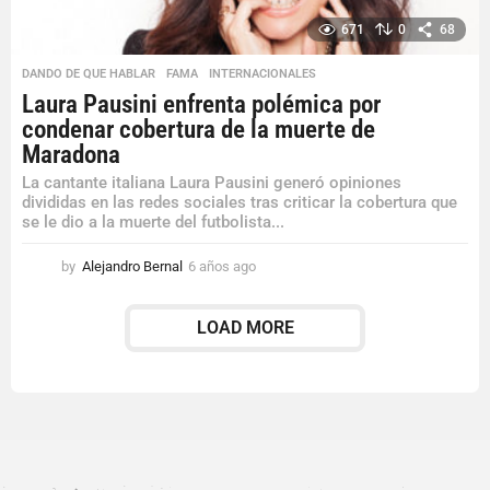
671
0
68
DANDO DE QUE HABLAR
,
FAMA
,
INTERNACIONALES
Laura Pausini enfrenta polémica por
condenar cobertura de la muerte de
Maradona
La cantante italiana Laura Pausini generó opiniones
divididas en las redes sociales tras criticar la cobertura que
se le dio a la muerte del futbolista...
by
Alejandro Bernal
6 años ago
6
a
ñ
LOAD MORE
o
s
a
g
o