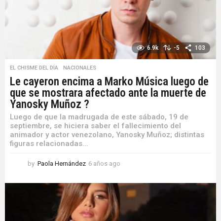
6.9k
-5
103
EL CHISME DEL DÍA
,
NACIONALES
Le cayeron encima a Marko Música luego de
que se mostrara afectado ante la muerte de
Yanosky Muñoz ?
Luego de que la madrugada de este sábado, 19 de
septiembre, se hiciera saber el fallecimiento del
animador y actor venezolano, Yanosky Muñoz; distintas
figuras relacionadas...
by
Paola Hernández
6 años ago
6
a
ñ
o
s
a
g