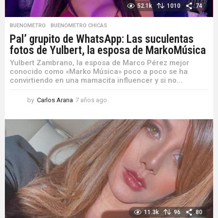
52.1k
1010
74
BUENOMETRO
,
BUENOMETRO CHICAS
Pal’ grupito de WhatsApp: Las suculentas
fotos de Yulbert, la esposa de MarkoMúsica
Yulbert Zambrano, la esposa de Marco Pérez mejor
conocido como «Marko Música» poco a poco se ha
convirtiendo en una mamacita influencer y si no...
by
Carlos Arana
7 años ago
7
a
ñ
o
s
a
g
o
11.3k
96
80