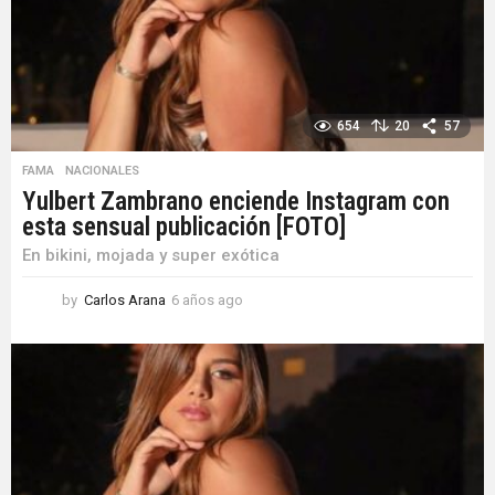
o
654
20
57
FAMA
,
NACIONALES
Yulbert Zambrano enciende Instagram con
esta sensual publicación [FOTO]
En bikini, mojada y super exótica
by
Carlos Arana
6 años ago
6
a
ñ
o
s
a
g
o