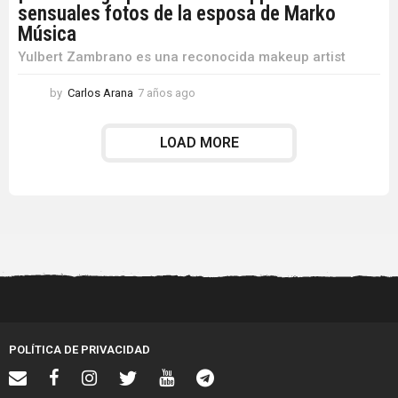
sensuales fotos de la esposa de Marko
Música
Yulbert Zambrano es una reconocida makeup artist
by
Carlos Arana
7 años ago
7
a
ñ
LOAD MORE
o
s
a
g
o
POLÍTICA DE PRIVACIDAD