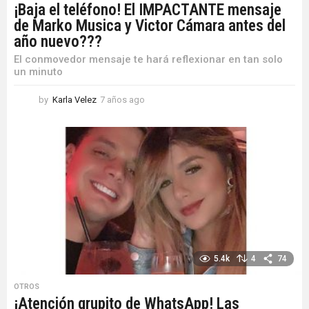
¡Baja el teléfono! El IMPACTANTE mensaje
de Marko Musica y Victor Cámara antes del
año nuevo???
El conmovedor mensaje te hará reflexionar en tan solo
un minuto
by
Karla Velez
7 años ago
7
a
ñ
o
s
a
g
o
5.4k
4
74
OTROS
¡Atención grupito de WhatsApp! Las