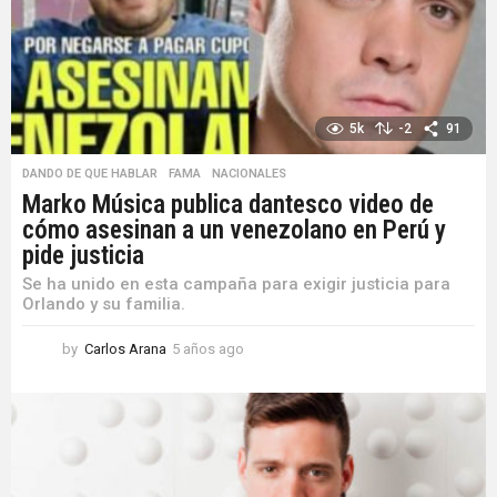
o
5k
-2
91
DANDO DE QUE HABLAR
,
FAMA
,
NACIONALES
Marko Música publica dantesco video de
cómo asesinan a un venezolano en Perú y
pide justicia
Se ha unido en esta campaña para exigir justicia para
Orlando y su familia.
by
Carlos Arana
5 años ago
5
a
ñ
o
s
a
g
o