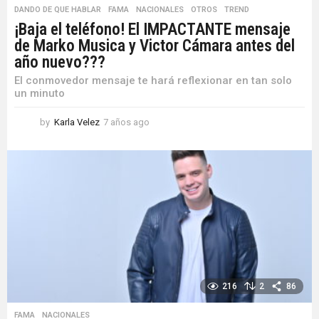
DANDO DE QUE HABLAR
,
FAMA
,
NACIONALES
,
OTROS
,
TREND
¡Baja el teléfono! El IMPACTANTE mensaje
de Marko Musica y Victor Cámara antes del
año nuevo???
El conmovedor mensaje te hará reflexionar en tan solo
un minuto
by
Karla Velez
7 años ago
7
a
ñ
o
s
a
g
o
216
2
86
FAMA
,
NACIONALES