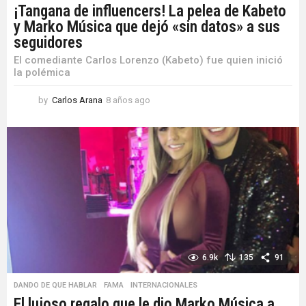
¡Tangana de influencers! La pelea de Kabeto
y Marko Música que dejó «sin datos» a sus
seguidores
El comediante Carlos Lorenzo (Kabeto) fue quien inició
la polémica
by
Carlos Arana
8 años ago
8
a
ñ
o
s
a
g
o
6.9k
135
91
DANDO DE QUE HABLAR
,
FAMA
,
INTERNACIONALES
El lujoso regalo que le dio Marko Música a