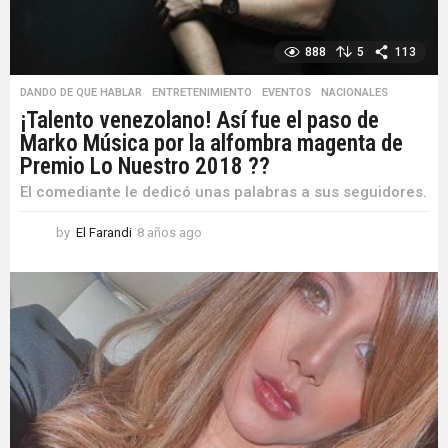
888
5
113
DANDO DE QUE HABLAR
,
ENTRETENIMIENTO
,
EVENTOS
,
NACIONALES
¡Talento venezolano! Así fue el paso de
Marko Música por la alfombra magenta de
Premio Lo Nuestro 2018 ??
El comediante le dedicó unas palabras a sus seguidores.
by
El Farandi
8 años ago
8
a
ñ
o
s
a
g
o