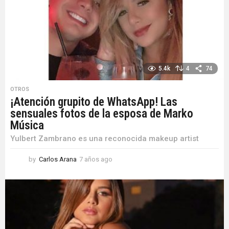
5.4k
4
74
OTROS
¡Atención grupito de WhatsApp! Las
sensuales fotos de la esposa de Marko
Música
Yulbert Zambrano es una reconocida makeup artist
by
Carlos Arana
7 años ago
7
a
ñ
o
s
a
g
o