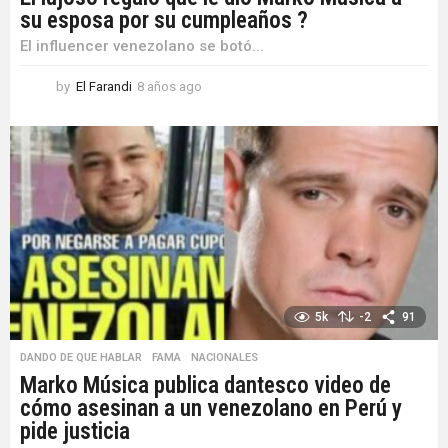
su esposa por su cumpleaños ?
El influencer venezolano se botó...
by
El Farandi
8 años ago
8
a
ñ
o
s
a
g
o
5k
-2
91
DANDO DE QUE HABLAR
,
FAMA
,
NACIONALES
Marko Música publica dantesco video de
cómo asesinan a un venezolano en Perú y
pide justicia