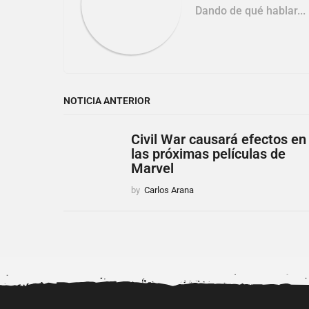
Dando de qué hablar...
n
NOTICIA ANTERIOR
Civil War causará efectos en
las próximas películas de
Marvel
by
Carlos Arana