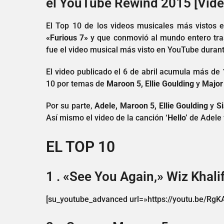
el YouTube Rewind 2015 [Vide
El Top 10 de los videos musicales más vistos
«Furious 7»
y que conmovió al mundo entero tras
fue el video musical más visto en YouTube durant
El video publicado el 6 de abril acumula más de
10 por temas de
Maroon 5, Ellie Goulding
y
Major
Por su parte,
Adele, Maroon 5, Ellie Goulding
y
Si
Así mismo el video de la canción
‘Hello’
de Adele 
EL TOP 10
1 . «See You Again,» Wiz Khali
[su_youtube_advanced url=»https://youtu.be/RgK