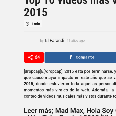
a
2015
ñ
o
s
1 min
a
g
o
El Farandi
by
11 años ago
1
1
1
a
1
ñ
64
Comparte
a
o
ñ
s
o
a
[dropcap]E[/dropcap]l 2015 está por terminarse, 
g
s
que causó mayor impacto en este año que se va
o
a
2015
, donde estuvieron toda aquellas personali
g
momentos más virales de la web. Además, la 
o
conteo de videos musicales más vistos durante to
Leer más; Mad Max, Hola Soy