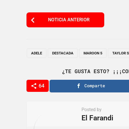
P
NOTICIA ANTERIOR
o
s
t
P
,
,
,
ADELE
DESTACADA
MAROON 5
TAYLOR 
a
g
¿TE GUSTA ESTO? ¡¡¡CO
i
64
Comparte
n
a
t
Posted by
i
El Farandi
o