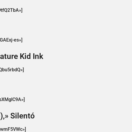
9tfQ2TbA»]
GAExj-es»]
ature Kid Ink
HQbu5rbdQ»]
HsXMglC9A»]
,» Silentó
jW8wmF5VWc»]