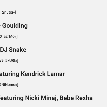
_2nJtjg»]
e Goulding
DXIazrMo»]
 DJ Snake
W9_5kURI»]
eaturing Kendrick Lamar
y9NiNbmo»]
eaturing Nicki Minaj, Bebe Rexha