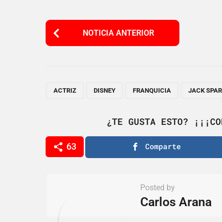
P
NOTICIA ANTERIOR
o
s
t
P
,
,
,
ACTRIZ
DISNEY
FRANQUICIA
JACK SPA
a
g
¿TE GUSTA ESTO? ¡¡¡CO
i
63
Comparte
n
a
t
Posted by
i
Carlos Arana
o