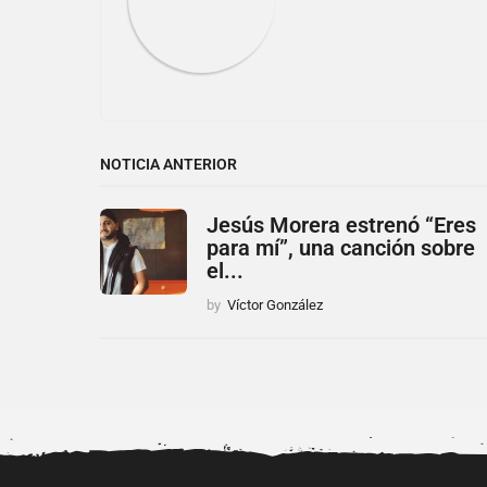
n
NOTICIA ANTERIOR
Jesús Morera estrenó “Eres
para mí”, una canción sobre
el...
by
Víctor González