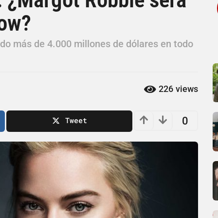
row?
ado más de 4.000 millones de dólares en todo
226
views
0
Tweet