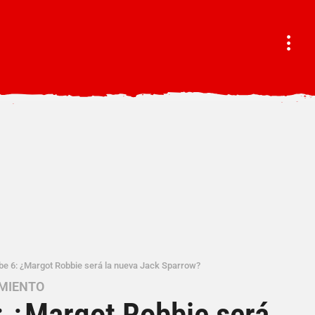
ibe 6: ¿Margot Robbie será la nueva Jack Sparrow?
MIENTO
6: ¿Margot Robbie será