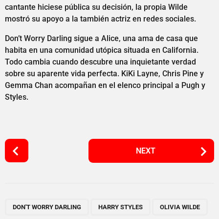
cantante hiciese pública su decisión, la propia Wilde
mostró su apoyo a la también actriz en redes sociales.
Don’t Worry Darling sigue a Alice, una ama de casa que
habita en una comunidad utópica situada en California.
Todo cambia cuando descubre una inquietante verdad
sobre su aparente vida perfecta. KiKi Layne, Chris Pine y
Gemma Chan acompañan en el elenco principal a Pugh y
Styles.
P
NEXT
o
s
t
P
,
,
a
DON'T WORRY DARLING
HARRY STYLES
OLIVIA WILDE