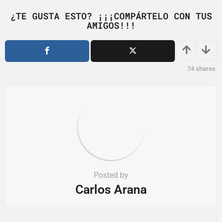
g
i
¿TE GUSTA ESTO? ¡¡¡COMPÁRTELO CON TUS
AMIGOS!!!
n
a
t
i
74
shares
o
n
Posted by
Carlos Arana