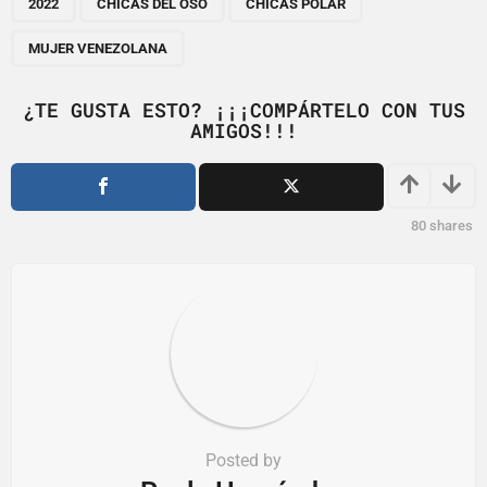
a
2022
CHICAS DEL OSO
CHICAS POLAR
g
MUJER VENEZOLANA
i
n
¿TE GUSTA ESTO? ¡¡¡COMPÁRTELO CON TUS
a
AMIGOS!!!
t
i
o
80
shares
n
Posted by