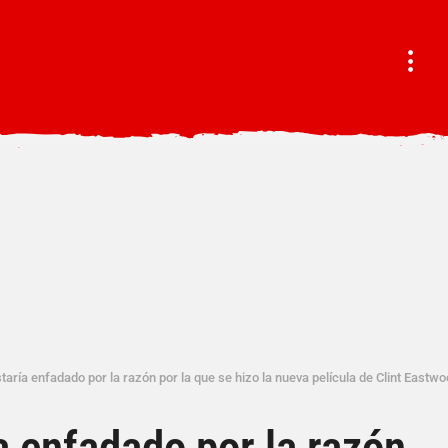
staría enfadado por la razón por la que se hizo la nueva película de Clint Eastw
a enfadado por la razón