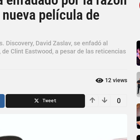
a nueva película de
. Discovery, David Zaslav, se enfadó al
 de Clint Eastwood, a pesar de las reticencias
12
views
0
Tweet