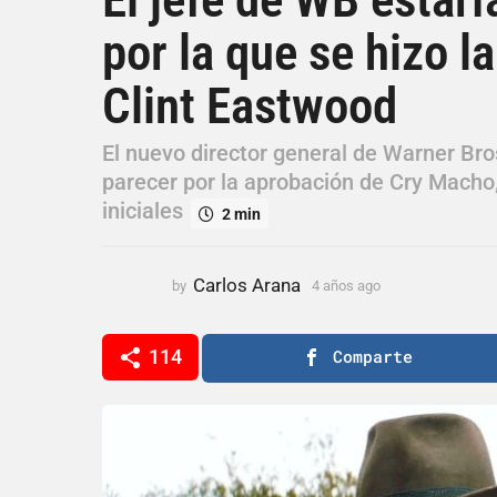
ñ
por la que se hizo l
o
s
Clint Eastwood
a
g
o
El nuevo director general de Warner Bros
4
parecer por la aprobación de Cry Macho,
a
iniciales
2 min
ñ
o
s
Carlos Arana
by
4 años ago
4
a
a
g
ñ
o
o
114
Comparte
s
a
g
o