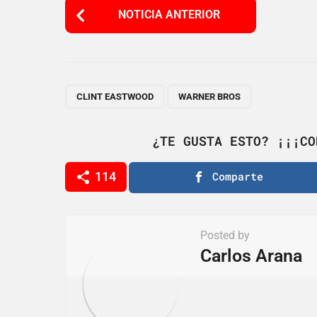
P
NOTICIA ANTERIOR
o
s
t
P
,
CLINT EASTWOOD
WARNER BROS
a
g
¿TE GUSTA ESTO? ¡¡¡CO
i
114
Comparte
n
a
t
Posted by
i
Carlos Arana
o
n