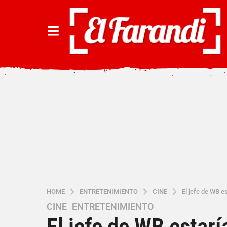
HOME
ENTRETENIMIENTO
CINE
El jefe de WB e
CINE
,
ENTRETENIMIENTO
4
El jefe de WB estarí
a