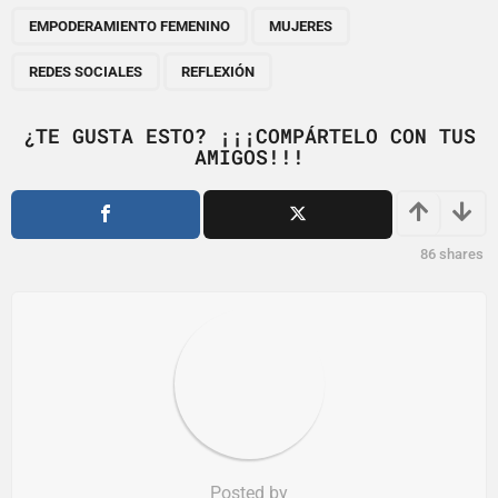
g
EMPODERAMIENTO FEMENINO
MUJERES
i
n
REDES SOCIALES
REFLEXIÓN
a
t
¿TE GUSTA ESTO? ¡¡¡COMPÁRTELO CON TUS
i
AMIGOS!!!
o
n
86
shares
Posted by