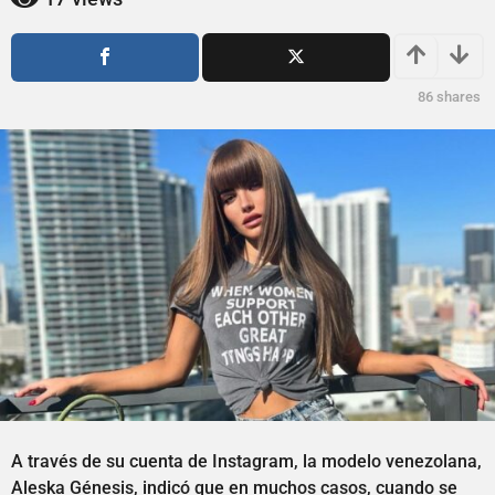
ñ
o
o
s
a
s
g
a
86
shares
o
g
o
A través de su cuenta de Instagram, la modelo venezolana,
Aleska Génesis, indicó que en muchos casos, cuando se