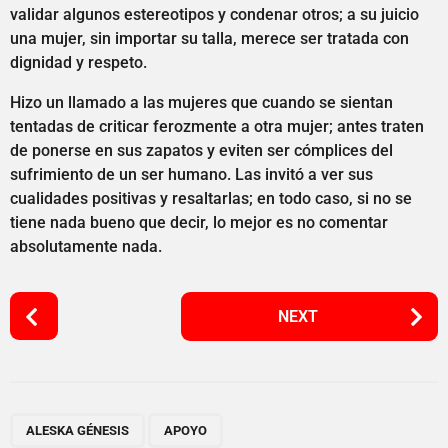
validar algunos estereotipos y condenar otros; a su juicio
una mujer, sin importar su talla, merece ser tratada con
dignidad y respeto.
Hizo un llamado a las mujeres que cuando se sientan
tentadas de criticar ferozmente a otra mujer; antes traten
de ponerse en sus zapatos y eviten ser cómplices del
sufrimiento de un ser humano. Las invitó a ver sus
cualidades positivas y resaltarlas; en todo caso, si no se
tiene nada bueno que decir, lo mejor es no comentar
absolutamente nada.
P
NEXT
o
s
t
P
,
,
,
,
,
a
ALESKA GÉNESIS
APOYO