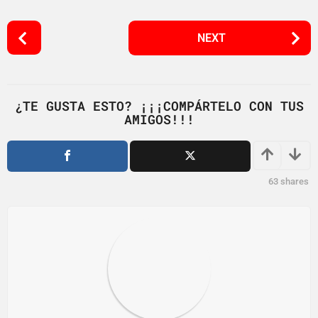
P
NEXT
o
s
t
P
¿TE GUSTA ESTO? ¡¡¡COMPÁRTELO CON TUS
AMIGOS!!!
a
g
i
n
63
shares
a
t
i
o
n