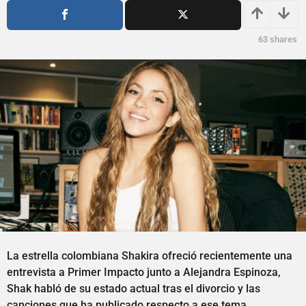
s
ñ
a
o
g
s
63
shares
o
a
g
o
La estrella colombiana Shakira ofreció recientemente una
entrevista a Primer Impacto junto a Alejandra Espinoza,
Shak habló de su estado actual tras el divorcio y las
canciones que ha publicado respecto a ese tema.