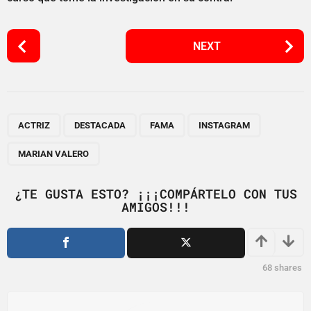
P
NEXT
o
s
t
P
,
,
,
,
a
ACTRIZ
DESTACADA
FAMA
INSTAGRAM
g
MARIAN VALERO
i
n
¿TE GUSTA ESTO? ¡¡¡COMPÁRTELO CON TUS
a
AMIGOS!!!
t
i
o
68
shares
n