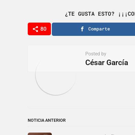
a
g
¿TE GUSTA ESTO? ¡¡¡CO
i
80
Comparte
n
a
t
Posted by
i
César García
o
n
NOTICIA ANTERIOR