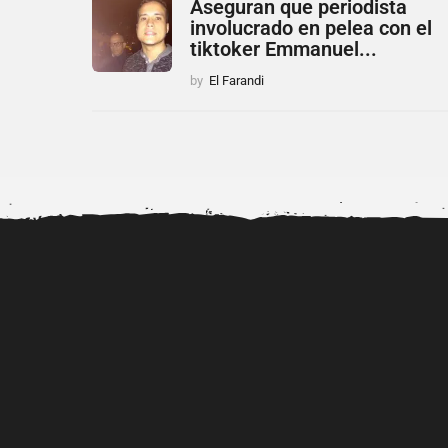
Aseguran que periodista
involucrado en pelea con el
tiktoker Emmanuel...
by
El Farandi
Dr. Diubell impulsa nuevos
Alerta por la viralizac