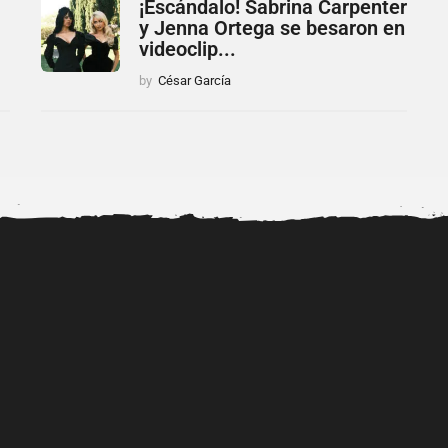
¡Escándalo! Sabrina Carpenter
y Jenna Ortega se besaron en
videoclip...
by
César García
ión de
Filtran video íntimo de
«¡Agarra Erika! 2» El trío