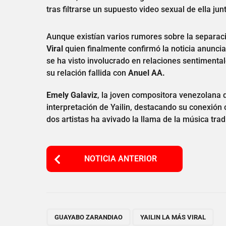
tras filtrarse un supuesto video sexual de ella jun
Aunque existían varios rumores sobre la separa
Viral
quien finalmente confirmó la noticia anunc
se ha visto involucrado en relaciones sentimenta
su relación fallida con
Anuel AA.
Emely Galaviz
, la joven compositora venezolana 
interpretación de Yailin, destacando su conexión 
dos artistas ha avivado la llama de la música tra
P
NOTICIA ANTERIOR
o
s
t
P
,
GUAYABO ZARANDIAO
YAILIN LA MÁS VIRAL