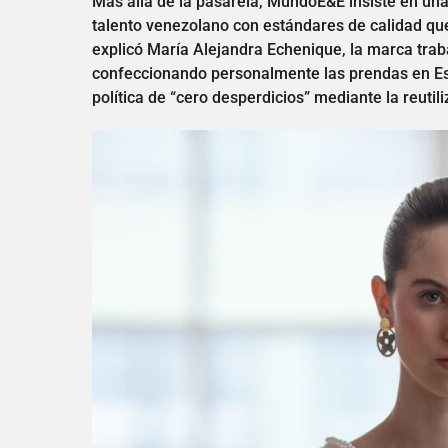
Más allá de la pasarela, MundoE&E insiste en una
talento venezolano con estándares de calidad q
explicó María Alejandra Echenique, la marca tra
confeccionando personalmente las prendas en Est
política de “cero desperdicios” mediante la reutil